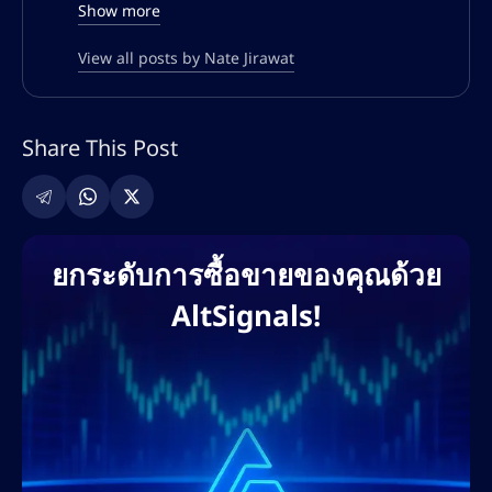
ในการค้นหา และการสร้างคอนเทนต์ที่มีอัตรา
Show more
การแปลงสูงสำหรับแพลตฟอร์มทางการเงินและ
การซื้อขายทั่วโลก
View all posts by Nate Jirawat
ความเชี่ยวชาญของเนทครอบคลุมทั้ง SEO เชิง
เทคนิค การปรับแต่งทั้งแบบออนเพจและออฟ
Share This Post
เพจ การค้นหาคีย์เวิร์ด กลยุทธ์การสร้างลิงก์
และการตลาดคอนเทนต์ที่ขับเคลื่อนด้วย AI เขา
เคยร่วมงานกับแพลตฟอร์มแลกเปลี่ยนคริปโต
ชั้นนำ โบรกเกอร์ฟอเร็กซ์ โครงการ DeFi และ
ยกระดับการซื้อขายของคุณด้วย
แพลตฟอร์มการศึกษาด้านการซื้อขาย เพื่อช่วย
AltSignals!
ให้แบรนด์ต่างๆ ขยายการเข้าถึงบนโลกดิจิทัล
และครองอันดับการค้นหา แนวทางที่ขับเคลื่อน
ด้วยข้อมูลของเขาช่วยให้มั่นใจได้ว่าจะได้รับ
ROI สูงสุด การมีส่วนร่วมของผู้ใช้ และการสร้าง
ลีดสูงสุด ผ่านบล็อกที่ปรับแต่ง SEO หน้าแลนดิ้ง
เพจ และกลยุทธ์คอนเทนต์ที่เน้นการแปลงเป็น