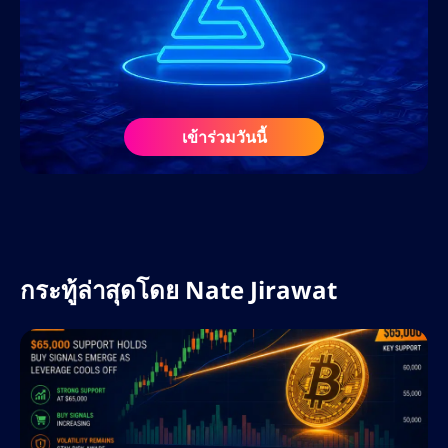
ลูกค้า
ก่อนร่วมงานกับ AltSignals ในเดือนกุมภาพันธ์
2568 เนทเคยร่วมงานกับเว็บไซต์สื่อคริปโตชั้น
นำ ศูนย์การเรียนรู้ฟอเร็กซ์ และโปรเจกต์ Web3
ในฐานะที่ปรึกษา SEO และนักวางกลยุทธ์ด้าน
เข้าร่วมวันนี้
เนื้อหา ความรู้ความเข้าใจอย่างลึกซึ้งเกี่ยวกับ
ตลาดคริปโตและฟอเร็กซ์ ประกอบกับความรู้
เกี่ยวกับอัลกอริทึมของเสิร์ชเอ็นจิ้นและเครื่องมือ
AI ทำให้เขาเป็นทรัพยากรอันล้ำค่าในแวดวง
ดิจิทัลที่กำลังพัฒนาอย่างรวดเร็ว
กระทู้ล่าสุดโดย
Nate Jirawat
ที่ AltSignals เนทรับผิดชอบในการขยายการ
เข้าถึงแบรนด์ทั่วโลก เพิ่มประสิทธิภาพกลยุทธ์
คอนเทนต์สำหรับ ActualizeAI และนำแนวทาง
ปฏิบัติที่ดีที่สุดด้าน SEO มาใช้ เพื่อขับเคลื่อนการ
เติบโตอย่างยั่งยืน เขามุ่งเน้นไปที่การใช้
ประโยชน์จากคีย์เวิร์ดที่มีผู้สนใจสูง การ