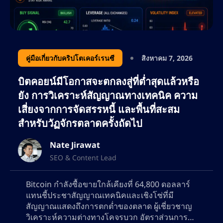
วางแผนคอนเทนต์เชิงกลยุทธ์ และการวิเคราะห์
คู่แข่ง เพื่อให้มั่นใจว่า AltSignals ยังคงเป็นผู้นำ
ด้านโซลูชันการซื้อขายที่ขับเคลื่อนด้วย AI
ด้วยความหลงใหลในด้านการเงิน เทคโนโลยี
คู่มือเกี่ยวกับคริปโตเคอร์เรนซี
สิงหาคม 7, 2026
บล็อกเชน และการตลาดที่ขับเคลื่อนด้วยข้อมูล
บิตคอยน์มีโอกาสจะตกลงสู่ที่ต่ำสุดแล้วหรือ
เนทยังคงขยายขอบเขตในวงการ SEO อย่างต่อ
ยัง การวิเคราะห์สัญญาณทางเทคนิค ความ
เนื่อง ช่วยให้แบรนด์ต่างๆ เพิ่มการมองเห็นทาง
เสี่ยงจากการจัดสรรหนี้ และพื้นที่สะสม
ออนไลน์ให้สูงสุด และดึงดูดกลุ่มลูกค้าที่ภักดีทั้ง
สำหรับวัฏจักรตลาดครั้งถัดไป
เทรดเดอร์และนักลงทุน
Nate Jirawat
SEO & Content Lead
Bitcoin กำลังซื้อขายใกล้เคียงที่ 64,800 ดอลลาร์
แทนชี้ประชาสัญญาณเทคนิคและเชิงโซ่ที่มี
สัญญาณแสดงถึงการตกต่ำของตลาด ผู้เชี่ยวชาญ
วิเคราะห์ความต่างทางโคจรบวก อัตราส่วนการใช้