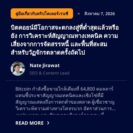
คู่มือเกี่ยวกับคริปโตเคอร์เรนซี
สิงหาคม 7, 2026
บิตคอยน์มีโอกาสจะตกลงสู่ที่ต่ำสุดแล้วหรือ
ยัง การวิเคราะห์สัญญาณทางเทคนิค ความ
เสี่ยงจากการจัดสรรหนี้ และพื้นที่สะสม
สำหรับวัฏจักรตลาดครั้งถัดไป
Nate Jirawat
SEO & Content Lead
Bitcoin กำลังซื้อขายใกล้เคียงที่ 64,800 ดอลลาร์
แทนชี้ประชาสัญญาณเทคนิคและเชิงโซ่ที่มี
สัญญาณแสดงถึงการตกต่ำของตลาด ผู้เชี่ยวชาญ
วิเคราะห์ความต่างทางโคจรบวก อัตราส่วนการใช้
งบประมาณ และสัญญาณเชิงองค์กร ขณะที่
พิจารณาว่าการเคลื่อนไหวถัดไปของ Bitcoin จะ
READ MORE
เป็นการส่งสัญญาณการคืนกระแสหรือความ