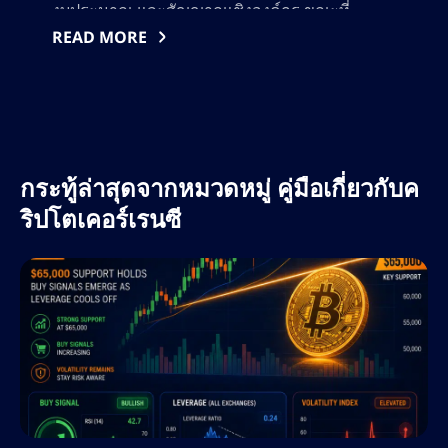
งบประมาณ และสัญญาณเชิงองค์กร ขณะที่
พิจารณาว่าการเคลื่อนไหวถัดไปของ Bitcoin จะ
READ MORE
เป็นการส่งสัญญาณการคืนกระแสหรือความ
ผันผวนที่มากขึ้น ค้นพบแนวทางสำคัญ กลยุทธ์การ
กระทู้ล่าสุดจากหมวดหมู่ คู่มือเกี่ยวกับค
ริปโตเคอร์เรนซี