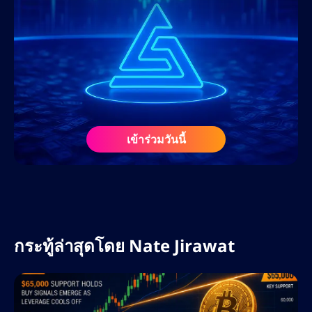
ลีดสูงสุด ผ่านบล็อกที่ปรับแต่ง SEO หน้าแลนดิ้ง
เพจ และกลยุทธ์คอนเทนต์ที่เน้นการแปลงเป็น
ลูกค้า
ก่อนร่วมงานกับ AltSignals ในเดือนกุมภาพันธ์
2568 เนทเคยร่วมงานกับเว็บไซต์สื่อคริปโตชั้น
นำ ศูนย์การเรียนรู้ฟอเร็กซ์ และโปรเจกต์ Web3
ในฐานะที่ปรึกษา SEO และนักวางกลยุทธ์ด้าน
เข้าร่วมวันนี้
เนื้อหา ความรู้ความเข้าใจอย่างลึกซึ้งเกี่ยวกับ
ตลาดคริปโตและฟอเร็กซ์ ประกอบกับความรู้
เกี่ยวกับอัลกอริทึมของเสิร์ชเอ็นจิ้นและเครื่องมือ
AI ทำให้เขาเป็นทรัพยากรอันล้ำค่าในแวดวง
ดิจิทัลที่กำลังพัฒนาอย่างรวดเร็ว
กระทู้ล่าสุดโดย
Nate Jirawat
ที่ AltSignals เนทรับผิดชอบในการขยายการ
เข้าถึงแบรนด์ทั่วโลก เพิ่มประสิทธิภาพกลยุทธ์
คอนเทนต์สำหรับ ActualizeAI และนำแนวทาง
ปฏิบัติที่ดีที่สุดด้าน SEO มาใช้ เพื่อขับเคลื่อนการ