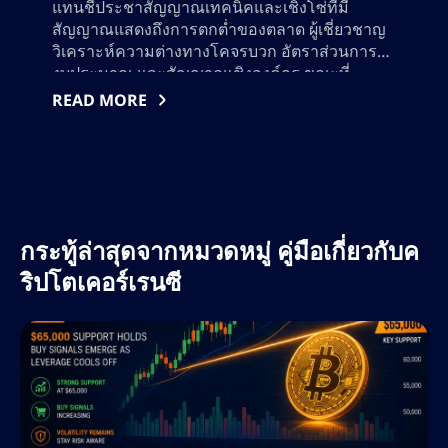
แทนชี้ประชาสัญญาณเทคนิคและเชิงโซ่ที่มี
สัญญาณแสดงถึงการตกต่ำของตลาด ผู้เชี่ยวชาญ
วิเคราะห์ความต่างทางโคจรบวก อัตราส่วนการใช้
งบประมาณ และสัญญาณเชิงองค์กร ขณะที่
พิจารณาว่าการเคลื่อนไหวถัดไปของ Bitcoin จะ
READ MORE
เป็นการส่งสัญญาณการคืนกระแสหรือความ
ผันผวนที่มากขึ้น ค้นพบแนวทางสำคัญ กลยุทธ์การ
กระทู้ล่าสุดจากหมวดหมู่ คู่มือเกี่ยวกับค
ริปโตเคอร์เรนซี