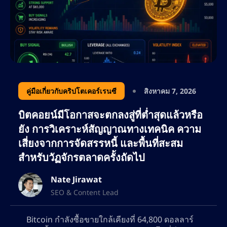
เติบโตอย่างยั่งยืน เขามุ่งเน้นไปที่การใช้
ประโยชน์จากคีย์เวิร์ดที่มีผู้สนใจสูง การ
วางแผนคอนเทนต์เชิงกลยุทธ์ และการวิเคราะห์
คู่แข่ง เพื่อให้มั่นใจว่า AltSignals ยังคงเป็นผู้นำ
ด้านโซลูชันการซื้อขายที่ขับเคลื่อนด้วย AI
ด้วยความหลงใหลในด้านการเงิน เทคโนโลยี
คู่มือเกี่ยวกับคริปโตเคอร์เรนซี
สิงหาคม 7, 2026
บล็อกเชน และการตลาดที่ขับเคลื่อนด้วยข้อมูล
บิตคอยน์มีโอกาสจะตกลงสู่ที่ต่ำสุดแล้วหรือ
เนทยังคงขยายขอบเขตในวงการ SEO อย่างต่อ
ยัง การวิเคราะห์สัญญาณทางเทคนิค ความ
เนื่อง ช่วยให้แบรนด์ต่างๆ เพิ่มการมองเห็นทาง
เสี่ยงจากการจัดสรรหนี้ และพื้นที่สะสม
ออนไลน์ให้สูงสุด และดึงดูดกลุ่มลูกค้าที่ภักดีทั้ง
สำหรับวัฏจักรตลาดครั้งถัดไป
เทรดเดอร์และนักลงทุน
Nate Jirawat
SEO & Content Lead
Bitcoin กำลังซื้อขายใกล้เคียงที่ 64,800 ดอลลาร์