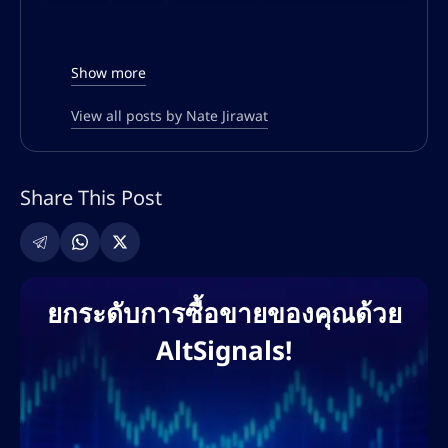
ได้สร้างชื่อเสียงในด้านการเพิ่มปริมาณการเข้า
ชมแบบออร์แกนิก เพิ่มประสิทธิภาพการมองเห็น
ในการค้นหา และการสร้างคอนเทนต์ที่มีอัตรา
Show more
การแปลงสูงสำหรับแพลตฟอร์มทางการเงินและ
การซื้อขายทั่วโลก
View all posts by Nate Jirawat
ความเชี่ยวชาญของเนทครอบคลุมทั้ง SEO เชิง
เทคนิค การปรับแต่งทั้งแบบออนเพจและออฟ
Share This Post
เพจ การค้นหาคีย์เวิร์ด กลยุทธ์การสร้างลิงก์
และการตลาดคอนเทนต์ที่ขับเคลื่อนด้วย AI เขา
เคยร่วมงานกับแพลตฟอร์มแลกเปลี่ยนคริปโต
ชั้นนำ โบรกเกอร์ฟอเร็กซ์ โครงการ DeFi และ
ยกระดับการซื้อขายของคุณด้วย
แพลตฟอร์มการศึกษาด้านการซื้อขาย เพื่อช่วย
AltSignals!
ให้แบรนด์ต่างๆ ขยายการเข้าถึงบนโลกดิจิทัล
และครองอันดับการค้นหา แนวทางที่ขับเคลื่อน
ด้วยข้อมูลของเขาช่วยให้มั่นใจได้ว่าจะได้รับ
ROI สูงสุด การมีส่วนร่วมของผู้ใช้ และการสร้าง