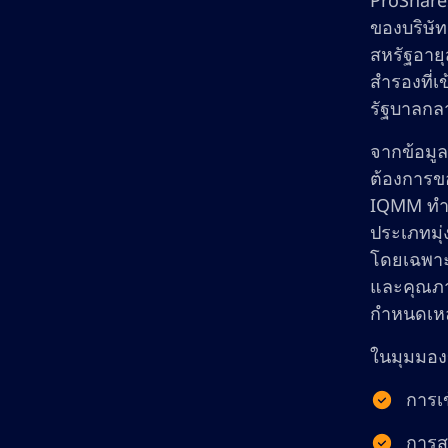
ProShares
ของบริษัท
สหรัฐอายุ
สำรองที่เ
รัฐบาลกล
จากข้อมูล
ต้องการข
IQMM ทำว
ประเภทมุ
โดยเฉพาะ 
และคุณภาพ
กำหนดเหล
ในมุมมอง
การเข
การส