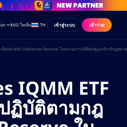
เข้าสู่ระบบ
เข้าร่วม
TH
็อก
$ASI โทเค็น
บียบสำหรับ Stablecoin Reserve ในสถานการณ์ที่สหรัฐอเมริกามีกฎหมาย
res IQMM ETF
ปฏิบัติตามกฎ