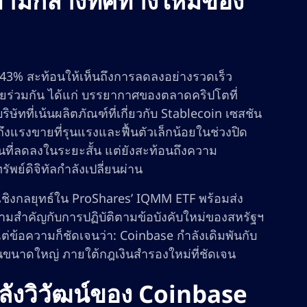
งท่ามกลางทิศทางใหม่ของ
4.43% สะท้อนให้เห็นถึงการลดลงอย่างรวดเร็ว
จัยร่วมกัน ได้แก่ บรรยากาศของตลาดคริปโตที่
ัทที่เน้นผลิตภัณฑ์ที่เกี่ยวกับ Stablecoin เซสชัน
นถึงแรงขายที่รุนแรงและฟื้นตัวเล็กน้อยในช่วงปิด
ุนที่ลดลงในระยะสั้น แต่ยังสะท้อนถึงความ
ย์ดิจิทัลกำลังเปลี่ยนผ่าน
เชิงกลยุทธ์ใน ProShares’ IQMM ETF พร้อมส่ง
ามสำคัญกับการปฏิบัติตามข้อบังคับใหม่ของสหรัฐฯ
่ข้อความก็ชัดเจนว่า: Coinbase กำลังเดิมพันกับ
นขนาดใหญ่ ภายใต้กฎเงินสำรองใหม่ที่ชัดเจน
ำลังวิวัฒน์ของ Coinbase