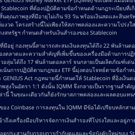
 GENIUS Money Market ETF (IQMM) ซึ่งเปิดตัวเมื่อเดือ
 Stablecoin ที่ต้องปฏิบัติตามข้อกำหนดด้านกฎระเบียบที่เ
สั้นคุณภาพสูงที่มีอายุไม่เกิน 93 วัน พร้อมเงินสดและสิน
ข้มงวด โครงสร้างนี้ไม่เพียงให้สภาพคล่องและความโปร่งใส
างสหรัฐฯ กำหนดสำหรับเงินสำรองของ Stablecoin
ที่มีอยู่ กองทุนนี้สามารถสะสมเงินลงทุนได้ถึง 22 พันล้านด
องตลาดและความสำคัญที่เพิ่มขึ้นของเครื่องมือด้านการปฏ
อลุ่มได้ถึง 17 พันล้านดอลลาร์ จนกลายเป็นผลิตภัณฑ์เด
่งเน้นการปฏิบัติตามกฎของ ETF นี้มุ่งตอบโจทย์ตามข้อก
GENIUS Act กฎหมายนี้กำหนดให้ Stablecoin ที่อิงเงินดอลล
สูงในอัตรา 1:1 ดังนั้น IQMM จึงกลายเป็นรากฐานสำคัญสำ
่านี้ ในขณะเดียวกันก็ยังรักษาสภาพคล่องและผลตอบแทน
ของ Coinbase การลงทุนใน IQMM มีข้อได้เปรียบหลักสามป
้าถึงเครื่องมือบริหารจัดการเงินสำรองที่โปร่งใสและอยู่ภ
อดประสานกับกรอบการกำกับดูแลและข้อบังคับใหม่ของ Sta