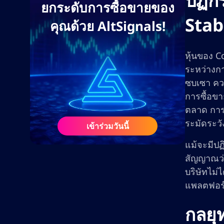
ปฏิก
ยกระดับการซื้อขายของ
Stab
คุณด้วย AltSignals!
หุ้นของ C
ระหว่างกา
ซบเซา ควา
การซื้อขา
ตลาด การเ
ระมัดระวั
เข้าร่วมวันนี้
แม้จะมีปฏ
สัญญาณว่า
บริษัทไม่
แพลตฟอร์
กลยุ