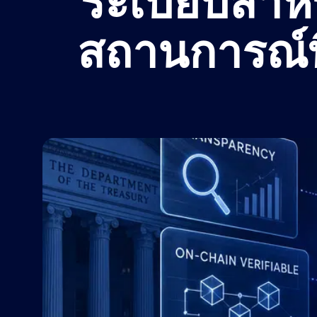
ระเบียบสำห
สถานการณ์ท