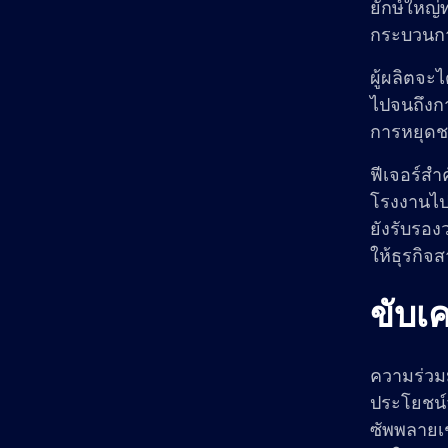
ยักษ์ใหญ่
กระบวนกา
ผู้ผลิตจะ
ไปจนถึงก
การหยุดช
ฟีเจอร์สำ
โรงงานไปย
ยังรับรอง
ให้ธุรกิจ
ขับเ
ความร่วมม
ประโยชน์จ
ซัพพลายเ