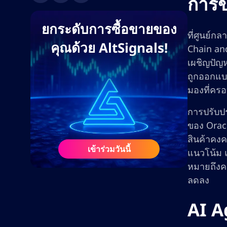
การข
ยกระดับการซื้อขายของ
ที่ศูนย์ก
คุณด้วย AltSignals!
Chain an
เผชิญปัญห
ถูกออกแบ
มองที่คร
การปรับปร
ของ Oracl
สินค้าคงค
เข้าร่วมวันนี้
แนวโน้ม 
หมายถึงคว
ลดลง
AI A