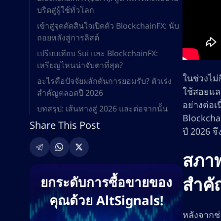
บริดสู่ผู้ใช้ทั่วโลก
เข้าสู่จุดตัดสินใจเปิดตัว BlockchainFX: นับ
ถอยหลังสู่การลิสต์
เปรียบเทียบ Sui และ BlockchainFX:
เหรียญไหนน่าจับตาที่สุด?
ในช่วงไม่
อะไรคือปัจจัยผลักดันการยอมรับ? ตัวเร่ง
ใช้สอยและ
สำคัญตลอดปี 2026
อย่างต่อเ
บทสรุป: เส้นทางสู่ 2026 และต่อจากนั้น
Blockcha
Share This Post
ปี 2026 จ
สภาพ
สำคัญ
ยกระดับการซื้อขายของ
คุณด้วย AltSignals!
หลังจากช