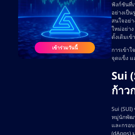
ฟังก์ชันท
อย่างเป็น
สนใจอย่า
ใหม่อย่าง
ดั้งเดิมเข้
เข้าร่วมวันนี้
การเข้าใจ
จุดแข็ง แ
Sui 
ก้าว
Sui (SUI)
หมู่นักพั
และกรอบงา
(dApps) 