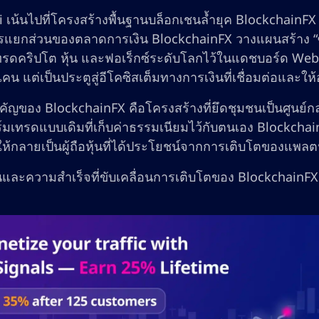
i เน้นไปที่โครงสร้างพื้นฐานบล็อกเชนล้ำยุค Blockchain
ารแยกส่วนของตลาดการเงิน BlockchainFX วางแผนสร้าง “ซ
ดคริปโต หุ้น และฟอเร็กซ์ระดับโลกไว้ในแดชบอร์ด Web3 เด
เคน แต่เป็นประตูสู่อีโคซิสเต็มทางการเงินที่เชื่อมต่อและให้
คัญของ BlockchainFX คือโครงสร้างที่ยึดชุมชนเป็นศูนย์
มเทรดแบบเดิมที่เก็บค่าธรรมเนียมไว้กับตนเอง Blockcha
ช้ให้กลายเป็นผู้ถือหุ้นที่ได้ประโยชน์จากการเติบโตของแพ
่นและความสำเร็จที่ขับเคลื่อนการเติบโตของ BlockchainFX 