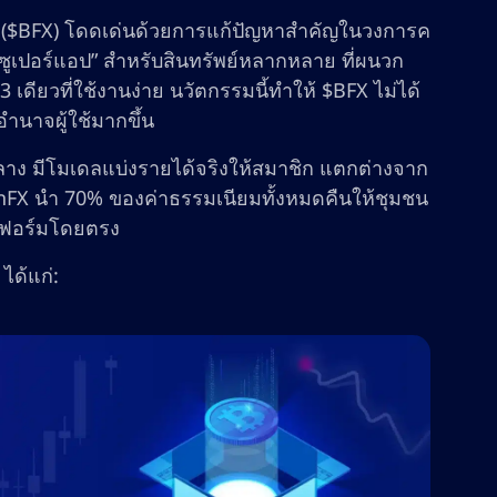
FX ($BFX) โดดเด่นด้วยการแก้ปัญหาสำคัญในวงการค
ูเปอร์แอป” สำหรับสินทรัพย์หลากหลาย ที่ผนวก
ียวที่ใช้งานง่าย นวัตกรรมนี้ทำให้ $BFX ไม่ได้
อำนาจผู้ใช้มากขึ้น
กลาง มีโมเดลแบ่งรายได้จริงให้สมาชิก แตกต่างจาก
inFX นำ 70% ของค่าธรรมเนียมทั้งหมดคืนให้ชุมชน
ลตฟอร์มโดยตรง
ได้แก่: