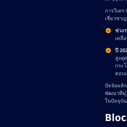
การวิเคร
เชี่ยวชาญ
ช่วง
เคลื
ปี 20
สูงสุ
กระโด
ตอบแ
ปัจจัยผล
พัฒนาที่ม
ในปัจจุบั
Block