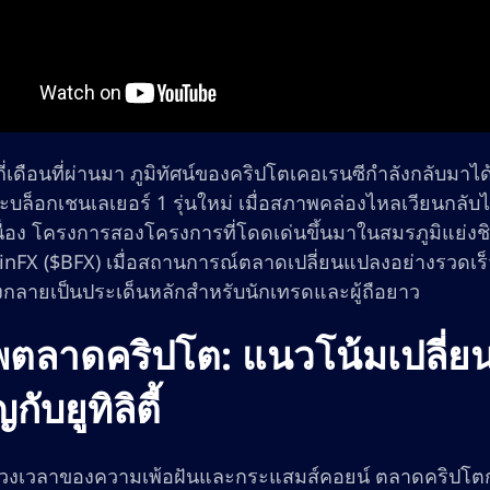
กี่เดือนที่ผ่านมา ภูมิทัศน์ของคริปโตเคอเรนซีกำลังกลับม
บล็อกเชนเลเยอร์ 1 รุ่นใหม่ เมื่อสภาพคล่องไหลเวียนกลับไ
นื่อง โครงการสองโครงการที่โดดเด่นขึ้นมาในสมรภูมิแย่ง
inFX ($BFX) เมื่อสถานการณ์ตลาดเปลี่ยนแปลงอย่างรวดเร
ึงกลายเป็นประเด็นหลักสำหรับนักเทรดและผู้ถือยาว
ตลาดคริปโต: แนวโน้มเปลี่
กับยูทิลิตี้
่วงเวลาของความเพ้อฝันและกระแสมส์คอยน์ ตลาดคริปโตกลั