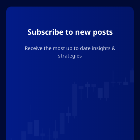
oportunidades clave para los inversores
interesados en el futuro de la computación
cuántica. Además, por favor no agregues
comillas ni caracteres que puedan romper el
Subscribe to new posts
formato json.
Receive the most up to date insights &
strategies