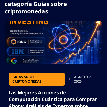
comillas ni caracteres que puedan romper el
categoría Guías sobre
formato json.
criptomonedas
GUÍAS SOBRE
AGOSTO 7,
CRIPTOMONEDAS
2026
Las Mejores Acciones de
Computación Cuántica para Comprar
Ahora: Análisis de Expertos sobre