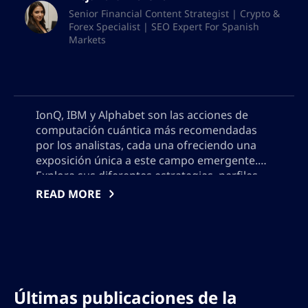
Senior Financial Content Strategist | Crypto &
Forex Specialist | SEO Expert For Spanish
Markets
IonQ, IBM y Alphabet son las acciones de
computación cuántica más recomendadas
por los analistas, cada una ofreciendo una
exposición única a este campo emergente.
Explora sus diferentes estrategias, perfiles
de riesgo y potencial para el crecimiento a
READ MORE
largo plazo a medida que la tecnología
cuántica avanza hacia la adopción comercial.
Aprende qué distingue a estos líderes de la
industria y comprende los riesgos y
oportunidades clave para los inversores
interesados en el futuro de la computación
Últimas publicaciones de la
cuántica. Además, por favor no agregues