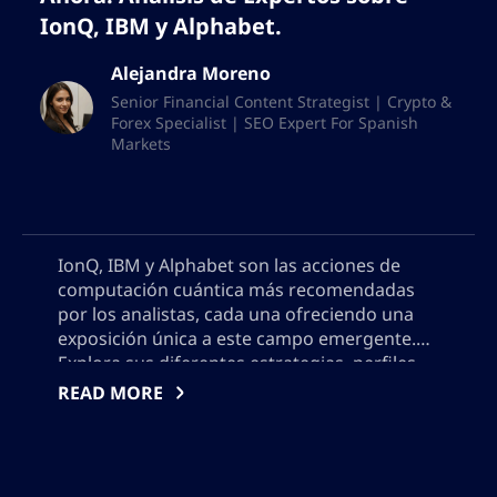
IonQ, IBM y Alphabet.
Alejandra Moreno
Senior Financial Content Strategist | Crypto &
Forex Specialist | SEO Expert For Spanish
Markets
IonQ, IBM y Alphabet son las acciones de
computación cuántica más recomendadas
por los analistas, cada una ofreciendo una
exposición única a este campo emergente.
Explora sus diferentes estrategias, perfiles
de riesgo y potencial para el crecimiento a
READ MORE
largo plazo a medida que la tecnología
cuántica avanza hacia la adopción comercial.
Aprende qué distingue a estos líderes de la
industria y comprende los riesgos y