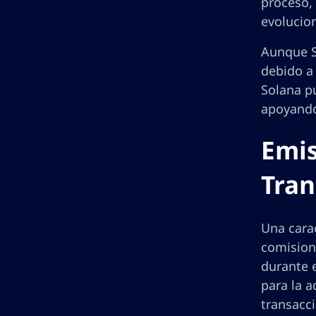
proceso,
evolucio
Aunque S
debido a 
Solana p
apoyando 
Emis
Tran
Una carac
comisione
durante e
para la a
transacci