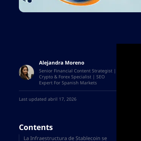
Alejandra Moreno
Senior Financial Content Strategist |
Crypto & Forex Specialist | SEO
Expert For Spanish Markets
Last updated abril 17, 2026
Contents
La Infraestructura de Stablecoin se