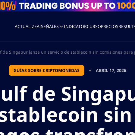
ACTUALIZEAI
SEÑALES
INDICATOR
CURSO
PRECIOS
RESULT
f de Singapur lanza un servicio de stablecoin sin comisiones para p
GUÍAS SOBRE CRIPTOMONEDAS
ABRIL 17, 2026
ulf de Singap
 stablecoin si