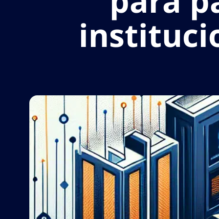
para p
instituci