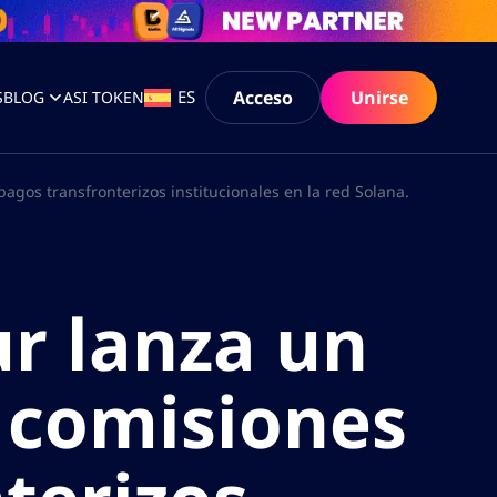
Acceso
Unirse
ES
S
BLOG
ASI TOKEN
agos transfronterizos institucionales en la red Solana.
ur lanza un
n comisiones