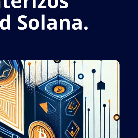
terizos
ed Solana.