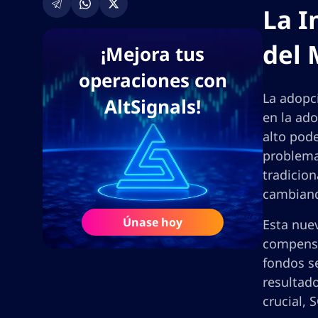
La I
del 
¡Mejora tus
operaciones con
La adopc
AltSignals!
en la ado
alto pod
problema
tradicion
cambiand
Únase hoy
Esta nue
compensa
fondos se
resultado
crucial, 