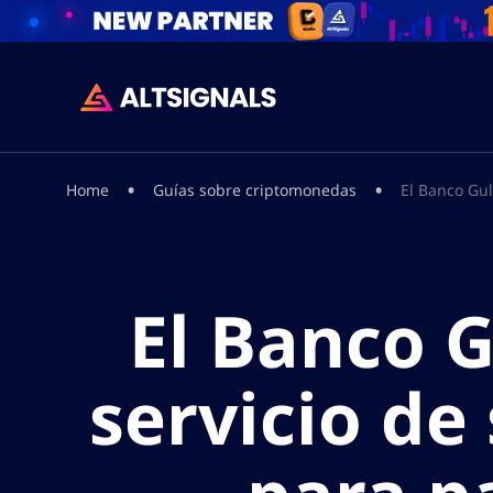
•
•
Home
Guías sobre criptomonedas
El Banco Gul
El Banco G
servicio de