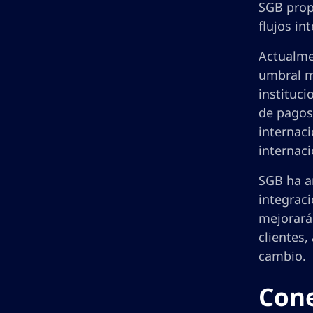
SGB prop
flujos in
Actualme
umbral mí
instituci
de pagos 
internaci
internaci
SGB ha an
integraci
mejorará 
clientes
cambio.
Cone