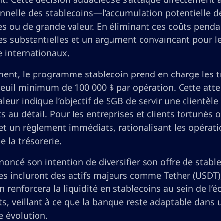
onnelle des stablecoins—l’accumulation potentielle d
es ou de grande valeur. En éliminant ces coûts penda
s substantielles et un argument convaincant pour les
e internationaux.
ment, le programme stablecoin prend en charge les tr
euil minimum de 100 000 $ par opération. Cette atten
leur indique l’objectif de SGB de servir une clientèle
 au détail. Pour les entreprises et clients fortunés o
 et un règlement immédiats, rationalisant les opérat
e la trésorerie.
oncé son intention de diversifier son offre de stabl
s incluront des actifs majeurs comme Tether (USDT),
 renforcera la liquidité en stablecoins au sein de l’é
ts, veillant à ce que la banque reste adaptable dans
e évolution.