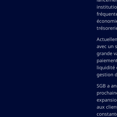
instituti
fréquent
économie
trésoreri
Actuelle
avec un s
grande va
paiements
liquidité
gestion d
SGB a ann
prochaine
expansion
aux clien
constant