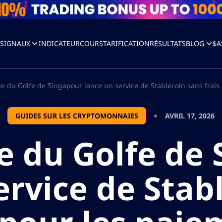
I
SIGNAUX
INDICATEUR
COURS
TARIFICATION
RÉSULTATS
BLOG
$A
 du Golfe de Singapour lance un service de Stablecoin sans frais p
GUIDES SUR LES CRYPTOMONNAIES
AVRIL 17, 2026
e du Golfe de 
ervice de Stab