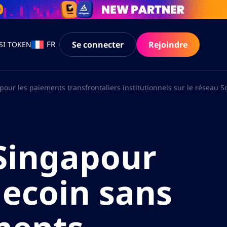
Se connecter
Rejoindre
FR
SI TOKEN
our les paiements transfrontaliers institutionnels sur le réseau S
Singapour
lecoin sans