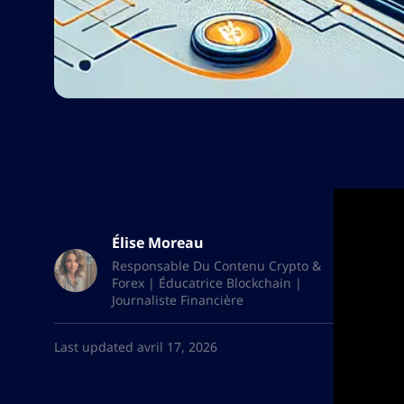
Élise Moreau
Responsable Du Contenu Crypto &
Forex | Éducatrice Blockchain |
Journaliste Financière
Last updated avril 17, 2026