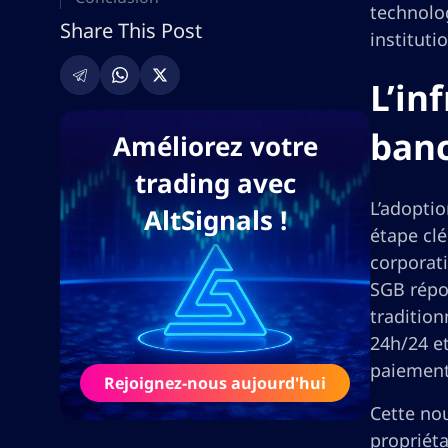
technolog
Share This Post
instituti
L’in
banc
Améliorez votre
trading avec
L’adopti
AltSignals !
étape clé
corporati
SGB répon
tradition
24h/24 et
paiemen
Rejoignez-nous aujourd'hui
Cette nou
propriét