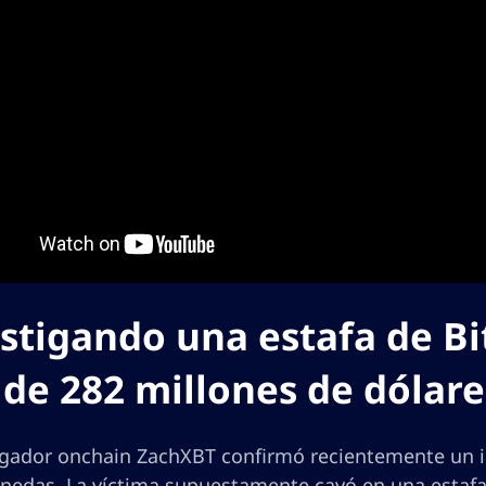
stigando una estafa de Bit
de 282 millones de dólare
tigador onchain ZachXBT confirmó recientemente un i
nedas. La víctima supuestamente cayó en una estaf