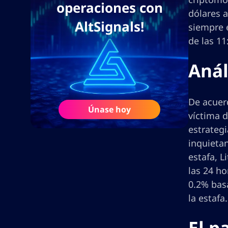
operaciones con
dólares a
AltSignals!
siempre e
de las 11
Anál
De acuerd
Únase hoy
víctima d
estrateg
inquietan
estafa, 
las 24 ho
0.2% bas
la estafa.
El p