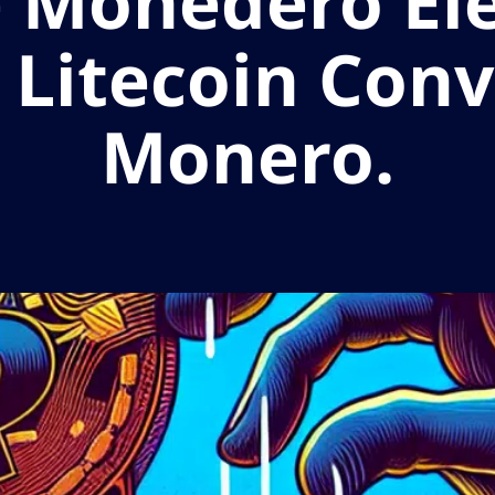
e Monedero Ele
y Litecoin Conv
Monero.