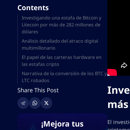
Contents
Investigando una estafa de Bitcoin y
Litecoin por más de 282 millones de
dólares
Análisis detallado del atraco digital
multimillonario
El papel de las carteras hardware en
las estafas cripto
Narrativa de la conversión de los BTC y
LTC robados
Inve
Share This Post
más 
¡Mejora tus
El inves
criptomo