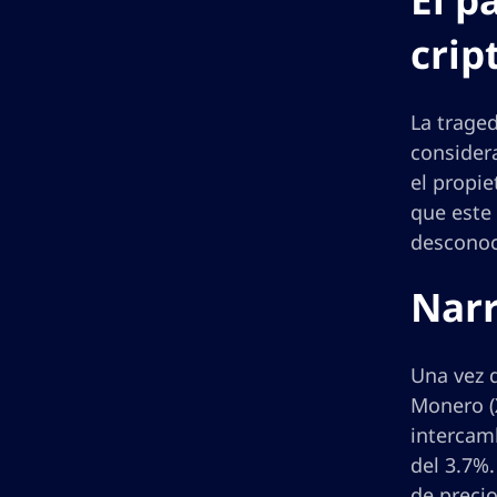
crip
La traged
consider
el propi
que este 
desconoc
Narr
Una vez 
Monero (X
intercamb
del 3.7%
de precio