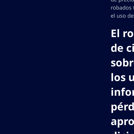
robados 
el uso de
El r
de c
sobr
los 
info
pérd
apro