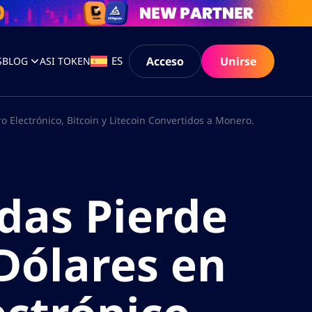
Acceso
Unirse
ES
S
BLOG
ASI TOKEN
Electrónico, Bitcoin y Litecoin Convertidos a Monero.
das Pierde
Dólares en