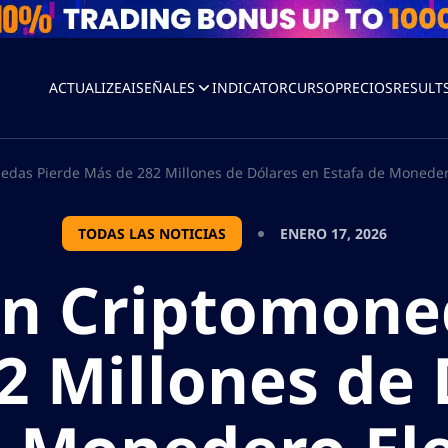
ACTUALIZEAI
SEÑALES
INDICATOR
CURSO
PRECIOS
RESULT
edas Pierde Más de 282 Millones de Dólares en Estafa de Monedero 
TODAS LAS NOTICIAS
ENERO 17, 2026
en Criptomone
2 Millones de 