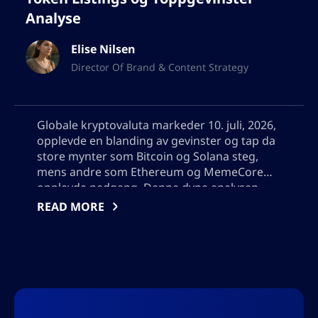
Analyse
Elise Nilsen
Director Of Brand & Content Strategy
Globale kryptovaluta markeder 10. juli, 2026,
opplevde en blanding av gevinster og tap da
store mynter som Bitcoin og Solana steg,
mens andre som Ethereum og MemeCore
opplevde nedgang. Denne dype analysen
dekker betydelige prisendringer, utforsker
READ MORE
topp gevinster og tapere som Arbitrum,
undersøker altcoin-trender, vurderer nye
tokenlistinger, og gir innsikt og strategier for
investorer som navigerer i det volatile
digitale eiendelslandskapet. Vennligst ikke
legg til noen anførselstegn, jeg må bruke
resultatet i json, så ikke legg til noen tegn