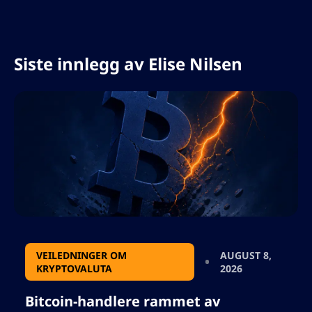
investeringstjenester, og hjulpet
merkevarer med å bygge autoritet og tillit
i svært konkurransepregede markeder.
Siste innlegg av
Elise Nilsen
VEILEDNINGER OM
AUGUST 8,
KRYPTOVALUTA
2026
Bitcoin-handlere rammet av