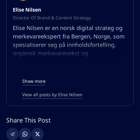
Elise Nilsen
Director Of Brand & Content Strategy
Elise Nilsen er en norsk digital strateg og
merkevareekspert fra Bergen, Norge, som
spesialiserer seg på innholdsfortelling,
organisk merkevarevekst og
publikumsengasjement. Med bakgrunn i
kommunikasjon og psykologi har hun
bygget en karriere ved å hjelpe bedrifter
Show more
med å lage overbevisende
merkevarefortellinger som ikke bare
View all posts by Elise Nilsen
rangerer godt i søkemotorer, men også
resonnerer dypt med målgruppene sine.
Share This Post
Hennes ekspertise ligger i
merkevareposisjonering, UX-drevet