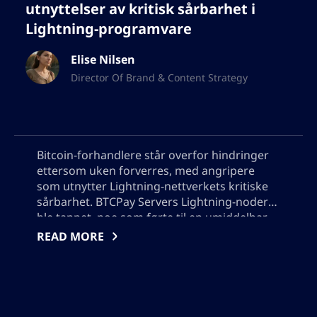
utnyttelser av kritisk sårbarhet i
Lightning-programvare
Elise Nilsen
Director Of Brand & Content Strategy
Bitcoin-forhandlere står overfor hindringer
ettersom uken forverres, med angripere
som utnytter Lightning-nettverkets kritiske
sårbarhet. BTCPay Servers Lightning-noder
ble tappet, noe som førte til en umiddelbar
oppfordring til oppdateringer til versjon 2.4.2
READ MORE
eller offline serverdrift. Tyveriet forblir
uavklart, noe som tilfører et nivå av
usikkerhet til sikkerheten til Bitcoin-
transaksjoner.