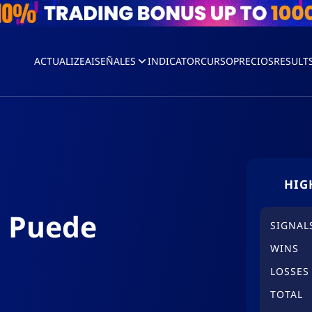
ACTUALIZEAI
SEÑALES
INDICATOR
CURSO
PRECIOS
RESULT
HIG
s Puede
SIGNAL
WINS
LOSSES
TOTAL