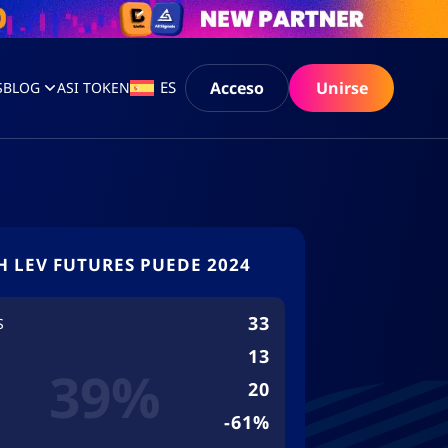
Acceso
Unirse
ES
S
BLOG
ASI TOKEN
H LEV FUTURES PUEDE 2024
33
S
13
39%
20
-61%