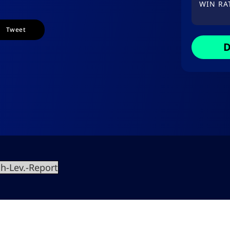
WIN RA
Tweet
D
h-Lev.-Report