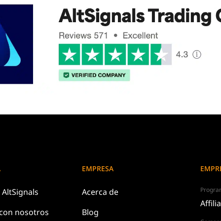
A
EMPRESA
EMPR
Program
e
AltSignals
Acerca de
Affili
 con
nosotros
Blog