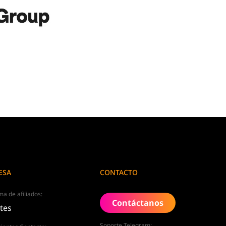
ESA
CONTACTO
a de afiliados:
Contáctanos
ates
Soporte Telegram: