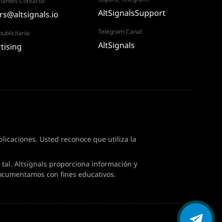
iantes Contacto:
AltSignalsSupport
rs@altsignals.io
Telegram Canal:
ublicitaria:
AltSignals
tising
icaciones. Usted reconoce que utiliza la
tal. Altsignals proporciona información y
ocumentamos con fines educativos.