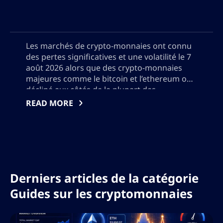
Les marchés de crypto-monnaies ont connu
des pertes significatives et une volatilité le 7
août 2026 alors que des crypto-monnaies
majeures comme le bitcoin et l’ethereum ont
décliné aux côtés de la plupart des
principaux actifs numériques tandis que
READ MORE
certains altcoins ont fait preuve de résilience.
Cette analyse détaillée couvre les plus grands
gagnants et perdants de la journée, explore
les facteurs clés derrière le ralentissement
tels que l’incertitude économique et les défis
réglementaires, et offre des perspectives
Derniers articles de la catégorie
pour les investisseurs naviguant dans le
paysage évolutif des actifs numériques.
Guides sur les cryptomonnaies
Veuillez également ne pas ajouter de
guillemets, j’aurai besoin d’utiliser le résultat
au format json, alors n’ajoutez aucun