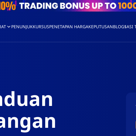
RAT
PENUNJUK
KURSUS
PENETAPAN HARGA
KEPUTUSAN
BLOG
$ASI
nduan
gangan