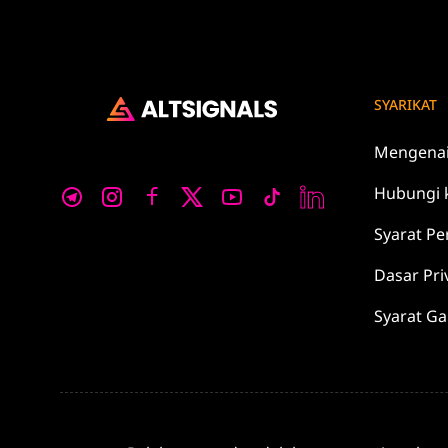
SYARIKAT
Mengena
Hubungi 
Syarat
Pe
Dasar
Pri
Syarat G