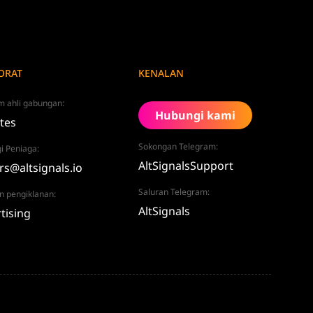
ORAT
KENALAN
m ahli gabungan:
Hubungi kami
ates
Sokongan Telegram:
i Peniaga:
AltSignalsSupport
rs@altsignals.io
Saluran Telegram:
n pengiklanan:
AltSignals
tising