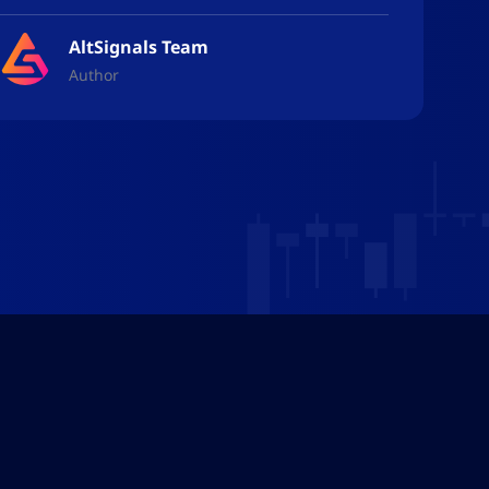
AltSignals Team
Author