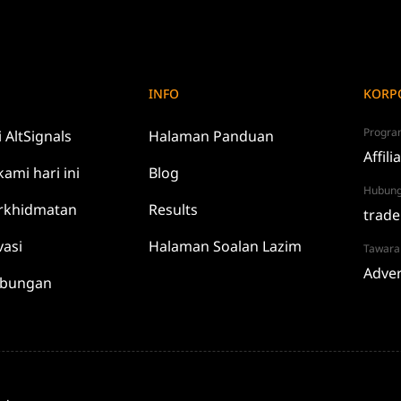
INFO
KORP
Progra
i
AltSignals
Halaman Panduan
Affili
kami
hari ini
Blog
Hubung
rkhidmatan
Results
trade
vasi
Halaman Soalan Lazim
Tawara
Adver
abungan