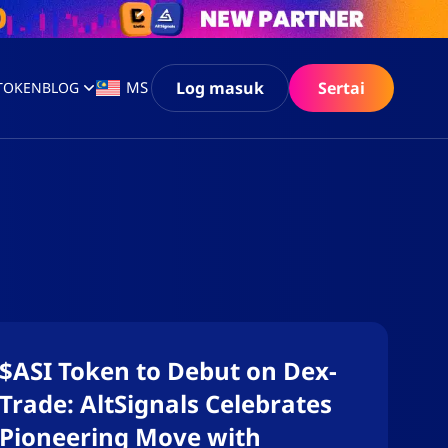
Log masuk
Sertai
MS
 TOKEN
BLOG
$ASI Token to Debut on Dex-
Trade: AltSignals Celebrates
Pioneering Move with