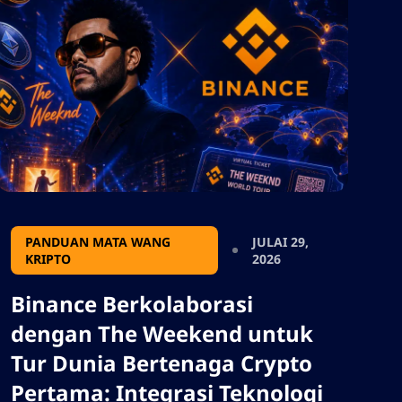
impak kepada Bitcoin, aset
tradisional, dan strategi pelabur
dalam persekitaran makro yang
berkembang dengan pesat. Tolong
jangan tambah sebarang tanda
petikan, saya perlu menggunakan
output dalam json, jadi jangan
tambah sebarang aksara yang
akan memecahkan format json.
PANDUAN MATA WANG
JULAI 29,
KRIPTO
2026
Binance Berkolaborasi
dengan The Weekend untuk
Tur Dunia Bertenaga Crypto
Pertama: Integrasi Teknologi