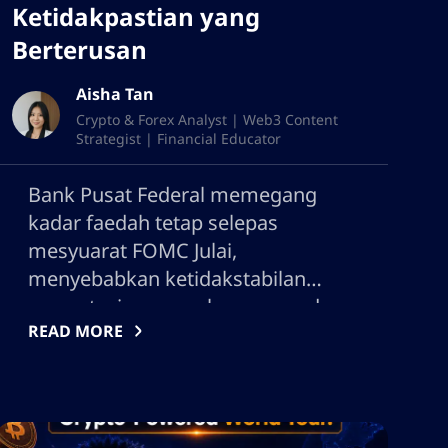
Ketidakpastian yang
Berterusan
Aisha Tan
Crypto & Forex Analyst | Web3 Content
Strategist | Financial Educator
Bank Pusat Federal memegang
kadar faedah tetap selepas
mesyuarat FOMC Julai,
menyebabkan ketidakstabilan
merentasi pasaran kewangan dan
READ MORE
mata wang kripto. Ketahui
bagaimana keputusan tersebut,
ketidakpastian ekonomi yang
berterusan, dan pandangan Fed
Chair baru Kevin Warsh memberi