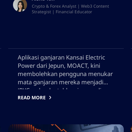
Crypto & Forex Analyst | Web3 Content
Strategist | Financial Educator
Aplikasi ganjaran Kansai Electric
Power dari Jepun, MOACT, kini
membolehkan pengguna menukar
mata ganjaran mereka menjadi
JPYC, sebuah stablecoin yen, di
READ MORE
Polygon dengan HashPort.
Langkah ini menukarkan baki
ganjaran Web2 tertutup menjadi
aset onchain. Pelancaran ini
memperkasa integrasi JPYC,