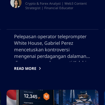
Crypto & Forex Analyst | Web3 Content
Strategist | Financial Educator
Pelepasan operator teleprompter
White House, Gabriel Perez
mencetuskan kontroversi
mengenai perdagangan dalaman
di pasaran ramalan seperti Kalshi
READ MORE
selepas didakwa menggunakan
maklumat sulit untuk membuat
pertaruhan. Skandal ini
menekankan cabaran yang
semakin meningkat dalam
pertaruhan digital, keperluan bagi