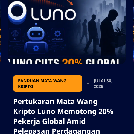
membawa ekonomi mata ganjaran
Jepun ke onchain. Ciri baru ini
berkuat kuasa mulai 30 Julai. Juga,
sila jangan menambah sebarang
tanda petikan, saya perlu
menggunakan output dalam json,
jadi jangan tambah sebarang
aksara yang akan mematahkan
format json.
PANDUAN MATA WANG
JULAI 30,
KRIPTO
2026
Pertukaran Mata Wang
Kripto Luno Memotong 20%
Pekerja Global Amid
Pelepasan Perdagangan