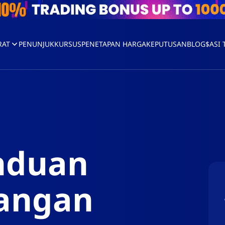
RAT
PENUNJUK
KURSUS
PENETAPAN HARGA
KEPUTUSAN
BLOG
$ASI
nduan
gangan