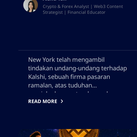
Crypto & Forex Analyst | Web3 Content
Strategist | Financial Educator
New York telah mengambil
tindakan undang-undang terhadap
Kalshi, sebuah firma pasaran
ramalan, atas tuduhan
menjalankan pertaruhan sukan
READ MORE
dan acara tanpa lesen yang sesuai.
Tuntutan undang-undang ini
bertujuan untuk menghentikan
operasi syarikat atas dakwaan
perniagaan judi yang tidak