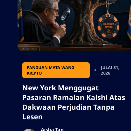
aset digital yang berkembang dan
penggunaan institusi. Juga sila
jangan menambah sebarang tanda
petikan, saya perlu menggunakan
output dalam format json, jadi
jangan menambah sebarang
aksara yang akan merosakkan
format json.
PANDUAN MATA WANG
JULAI 31,
KRIPTO
2026
New York Menggugat
Pasaran Ramalan Kalshi Atas
Dakwaan Perjudian Tanpa
Lesen
Aisha Tan