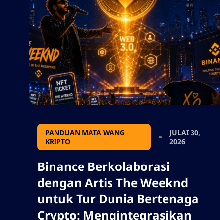
berlesen. Ketahui lebih lanjut
mengenai dakwaan negeri
terhadap Kalshi dan kesan
potensialnya terhadap industri.
PANDUAN MATA WANG
JULAI 30,
KRIPTO
2026
Binance Berkolaborasi
dengan Artis The Weeknd
untuk Tur Dunia Bertenaga
Crypto: Mengintegrasikan