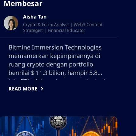
Membesar
Aisha Tan
Crypto & Forex Analyst | Web3 Content
Strategist | Financial Educator
Bitmine Immersion Technologies
memamerkan kepimpinannya di
ruang crypto dengan portfolio
bernilai $ 11.3 bilion, hampir 5.8
juta ETH dalam simpanan, strategi
READ MORE
staking dinamik, beli semula
saham, dan pelaburan yang
pelbagai. Terokai bagaimana
Bitmine mendorong inovasi,
mengoptimumkan pendapatan,
dan menetapkan piawaian industri