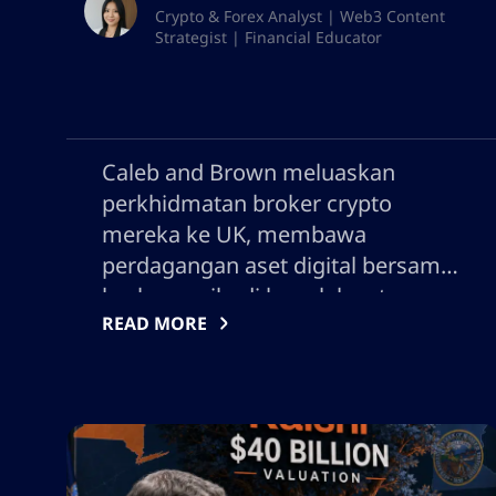
Crypto & Forex Analyst | Web3 Content
Strategist | Financial Educator
Caleb and Brown meluaskan
perkhidmatan broker crypto
mereka ke UK, membawa
perdagangan aset digital bersama
broker peribadi ke salah satu
READ MORE
pasaran kewangan teratas dunia.
Terokai bagaimana langkah ini
boleh menjejaskan peraturan
crypto UK, persaingan industri, dan
tawaran perkhidmatan pelanggan,
serta apa maknanya bagi landskap