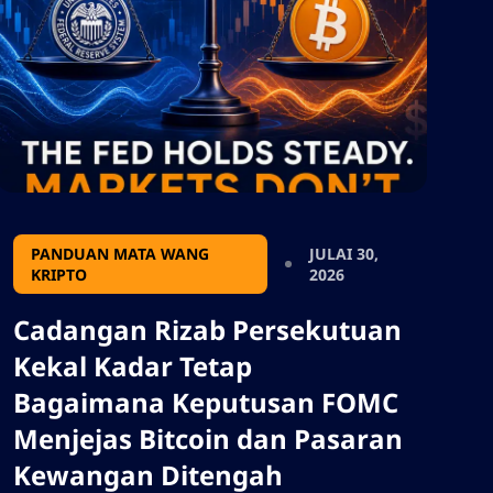
untuk pengurusan aset digital dan
pertumbuhan crypto institusi. Juga
tolong jangan tambah sebarang
tanda petikan, saya perlu
menggunakan output dalam
format json, jadi jangan tambah
sebarang aksara yang akan
merosakkan format json.
PANDUAN MATA WANG
JULAI 30,
KRIPTO
2026
Cadangan Rizab Persekutuan
Kekal Kadar Tetap
Bagaimana Keputusan FOMC
Menjejas Bitcoin dan Pasaran
Kewangan Ditengah