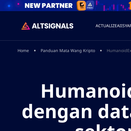
ACTUALIZEAI
ISYA
•
•
Home
Panduan Mata Wang Kripto
HumanoidExo
Humanoid
dengan dat