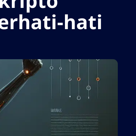
kripto
rhati-hati