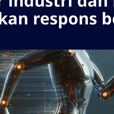
 industri dan 
an respons be