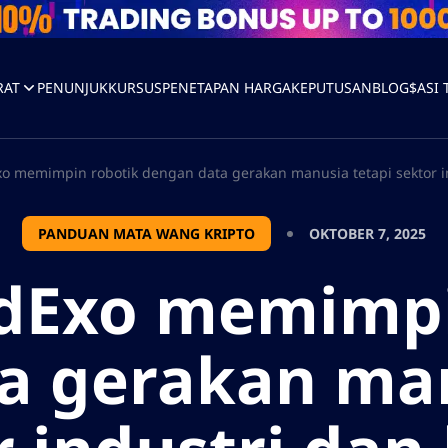
RAT
PENUNJUK
KURSUS
PENETAPAN HARGA
KEPUTUSAN
BLOG
$ASI
 memimpin robotik dengan data gerakan manusia tetapi sektor in
PANDUAN MATA WANG KRIPTO
OKTOBER 7, 2025
Exo memimpi
a gerakan man