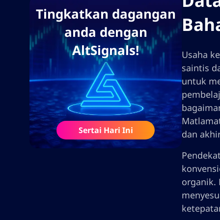
Dat
Tingkatkan dagangan
Bah
anda dengan
AltSignals!
Usaha ke
saintis 
untuk me
pembelaj
bagaiman
Matlamat
Sertai Hari Ini
dan akhi
Pendekat
konvensi
organik.
menyesua
ketepata