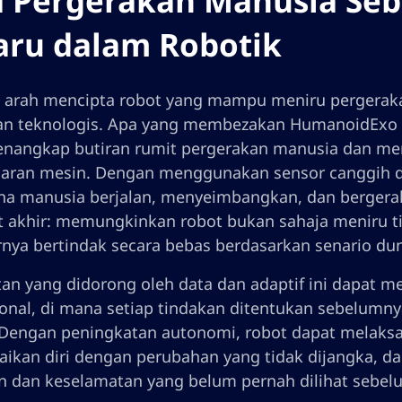
a Pergerakan Manusia Se
aru dalam Robotik
 arah mencipta robot yang mampu meniru pergeraka
dan teknologis. Apa yang membezakan HumanoidExo da
nangkap butiran rumit pergerakan manusia dan men
aran mesin. Dengan menggunakan sensor canggih dan
a manusia berjalan, menyeimbangkan, dan bergerak
 akhir: memungkinkan robot bukan sahaja meniru tind
rnya bertindak secara bebas berdasarkan senario dun
an yang didorong oleh data dan adaptif ini dapat 
onal, di mana setiap tindakan ditentukan sebelumn
 Dengan peningkatan autonomi, robot dapat melaksa
ikan diri dengan perubahan yang tidak dijangka, d
n dan keselamatan yang belum pernah dilihat sebel