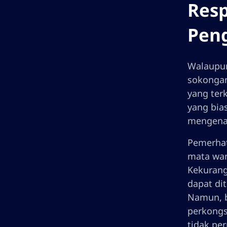
Resp
Pen
Walaupun
sokongan
yang ter
yang bia
mengenai
Pemerhat
mata wan
Kekurang
dapat di
Namun, b
perkongs
tidak per