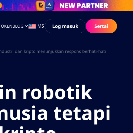
Log masuk
Sertai
MS
 TOKEN
BLOG
dustri dan kripto menunjukkan respons berhati-hati
n robotik
usia tetapi