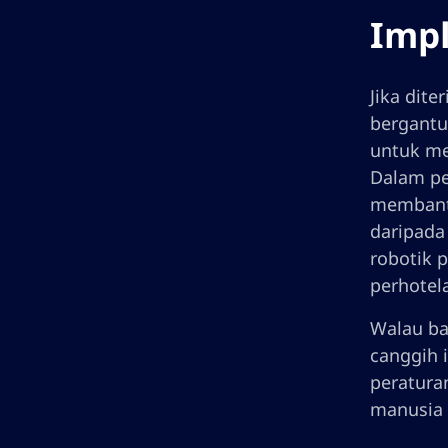
Impl
Jika dit
bergantu
untuk me
Dalam pe
membantu
daripada
robotik 
perhotel
Walau ba
canggih 
peratura
manusia 