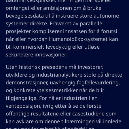
datamarkedsplasser, men ingen har speilet
omfanget eller ambisjonen om å bruke
bevegelsesdata til å instruere store autonome
systemer direkte. Fraværet av parallelle
prosjekter kompliserer innsatsen for å forutsi
når eller hvordan HumanoidExo-systemet kan
bli kommersielt levedyktig eller utløse
sekundære innovasjoner.
Uten historisk presedens må investorer,
utviklere og industrianalytikere stole på direkte
demonstrasjoner, uavhengig fagfellevurdering,
og konkrete ytelsesmetrikker når de blir
tilgjengelige. For nå er industrien i en
venteposisjon, ivrig etter å se de første
offentlige resultatene eller casestudiene som
kan avklare om denne tilnærmingen vil innlede