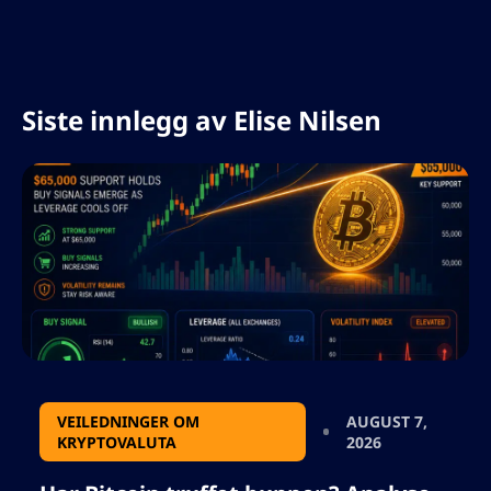
investeringstjenester, og hjulpet
merkevarer med å bygge autoritet og tillit
i svært konkurransepregede markeder.
Siste innlegg av
Elise Nilsen
VEILEDNINGER OM
AUGUST 7,
KRYPTOVALUTA
2026