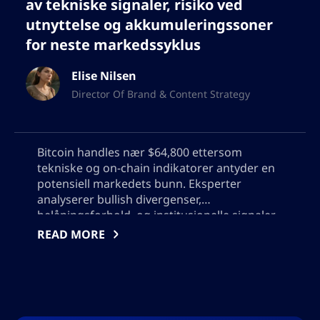
av tekniske signaler, risiko ved
utnyttelse og akkumuleringssoner
for neste markedssyklus
Elise Nilsen
Director Of Brand & Content Strategy
Bitcoin handles nær $64,800 ettersom
tekniske og on-chain indikatorer antyder en
potensiell markedets bunn. Eksperter
analyserer bullish divergenser,
belåningsforhold, og institusjonelle signaler,
mens de diskuterer om Bitcoins neste trekk
READ MORE
vil være en rebound eller ytterligere
volatilitet. Oppdag nøkkelstatistikker,
kjøpsstrategier, og risikoer når handelsfolk
og investorer navigerer i denne avgjørende
fasen i Bitcoin-syklusen.