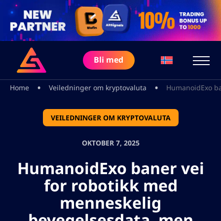
Bli med
•
•
Home
Veiledninger om kryptovaluta
HumanoidExo ban
VEILEDNINGER OM KRYPTOVALUTA
OKTOBER 7, 2025
HumanoidExo baner vei
for robotikk med
menneskelig
bevegelsesdata, men