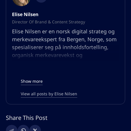
Elise Nilsen
Director Of Brand & Content Strategy
Elise Nilsen er en norsk digital strateg og
merkevareekspert fra Bergen, Norge, som
spesialiserer seg på innholdsfortelling,
organisk merkevarevekst og
publikumsengasjement. Med bakgrunn i
kommunikasjon og psykologi har hun
bygget en karriere ved å hjelpe bedrifter
Show more
med å lage overbevisende
merkevarefortellinger som ikke bare
View all posts by Elise Nilsen
rangerer godt i søkemotorer, men også
resonnerer dypt med målgruppene sine.
Share This Post
Hennes ekspertise ligger i
merkevareposisjonering, UX-drevet