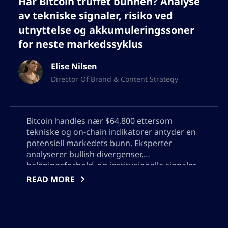
Har Bitcoin truffet bunnen? Analyse
av tekniske signaler, risiko ved
utnyttelse og akkumuleringssoner
for neste markedssyklus
Elise Nilsen
Director Of Brand & Content Strategy
Bitcoin handles nær $64,800 ettersom
tekniske og on-chain indikatorer antyder en
potensiell markedets bunn. Eksperter
analyserer bullish divergenser,
belåningsforhold, og institusjonelle signaler,
mens de diskuterer om Bitcoins neste trekk
READ MORE
vil være en rebound eller ytterligere
volatilitet. Oppdag nøkkelstatistikker,
kjøpsstrategier, og risikoer når handelsfolk
og investorer navigerer i denne avgjørende