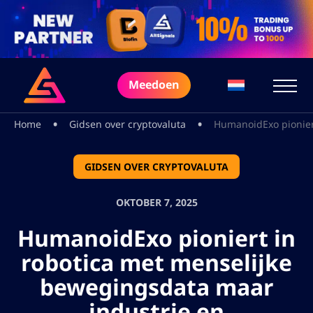
Meedoen
•
•
Home
Gidsen over cryptovaluta
HumanoidExo pioniert
GIDSEN OVER CRYPTOVALUTA
OKTOBER 7, 2025
HumanoidExo pioniert in
robotica met menselijke
bewegingsdata maar
industrie en