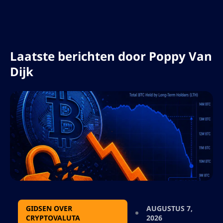
conferenties en deelt ze haar expertise via
podcasts, webinars en gastcolleges.
Laatste berichten door
Poppy Van
Dijk
GIDSEN OVER
AUGUSTUS 7,
CRYPTOVALUTA
2026