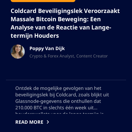
Coldcard Beveiligingslek Veroorzaakt
Massale Bitcoin Beweging: Een
Analyse van de Reactie van Lange-
termijn Houders
Poppy Van Dijk
Crypto & Forex Analyst, Content Creator
Ontdek de mogelijke gevolgen van het
beveiligingslek bij Coldcard, zoals blijkt uit
Glassnode-gegevens die onthullen dat
210.000 BTC in slechts één week uit
houderswallets voor de lange termijn is
verplaatst. Leer over het belang van deze
READ MORE
grootste daling sinds december 2024, en