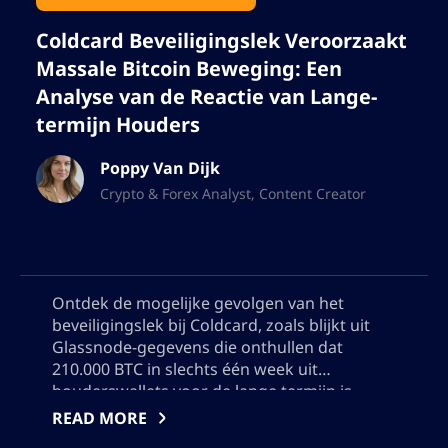
Coldcard Beveiligingslek Veroorzaakt
Massale Bitcoin Beweging: Een
Analyse van de Reactie van Lange-
termijn Houders
Poppy Van Dijk
Crypto & Forex Analyst, Content Creator
Ontdek de mogelijke gevolgen van het
beveiligingslek bij Coldcard, zoals blijkt uit
Glassnode-gegevens die onthullen dat
210.000 BTC in slechts één week uit
houderswallets voor de lange termijn is
verplaatst. Leer over het belang van deze
READ MORE
grootste daling sinds december 2024, en