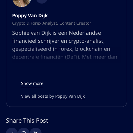
Poppy Van Dijk
Crypto & Forex Analyst, Content Creator
Sophie van Dijk is een Nederlandse
financieel schrijver en crypto-analist,
gespecialiseerd in forex, blockchain en
decentrale financiën (DeFi). Met meer dan
tien jaar ervaring in de financiële sector
heeft ze zich gevestigd als een
toonaangevende stem in marktanalyse en
Show more
Web3-trends.
View all posts by Poppy Van Dijk
Haar expertise ligt in het vereenvoudigen
van complexe financiële onderwerpen
door middel van heldere en boeiende
Share This Post
verhalen. Sophie combineert diepgaande