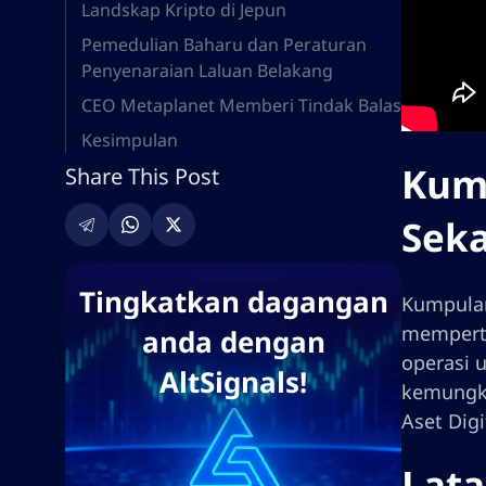
Landskap Kripto di Jepun
Pemedulian Baharu dan Peraturan
Penyenaraian Laluan Belakang
CEO Metaplanet Memberi Tindak Balas
Kesimpulan
Kum
Share This Post
Seka
Tingkatkan dagangan
Kumpulan
memperti
anda dengan
operasi 
AltSignals!
kemungki
Aset Digi
Lata