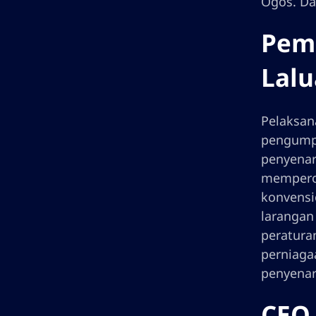
Ogos. Da
Peme
Lal
Pelaksan
pengumpu
penyenar
memperol
konvensi
larangan
peratura
perniaga
penyenar
CEO 