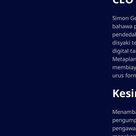
Simon Ge
bahawa p
pendedah
disyaki 
digital 
Metaplan
membiaya
urus for
Kes
Menambah
pengumpu
pengawas