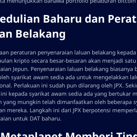
ta menunjukkan bahawa portfolio pelaburan bitcoin sy
dulian Baharu dan Perat
uan Belakang
aan peraturan penyenaraian laluan belakang kepada
lan kripto secara besar-besaran akan menjadi satu
aian Jepun. Penyenaraian laluan belakang biasanya b
eh syarikat awam sedia ada untuk mengelakkan lal
onal. Perlakuan ini sudah pun dilarang oleh JPX. S
 ini kepada syarikat awam sedia ada yang bertukar
n yang mungkin telah dimanfaatkan oleh beberapa s
an mereka. Langkah ini dari JPX berpotensi memper
aian untuk DAT baharu.
Metaplanet Memberi Tind