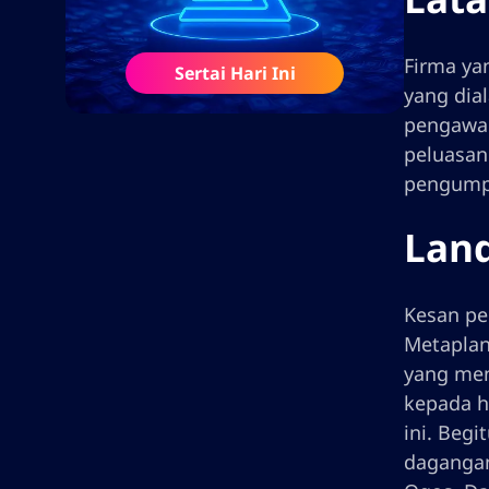
Firma ya
Sertai Hari Ini
yang dia
pengawal
peluasan
pengumpu
Land
Kesan pe
Metaplan
yang men
kepada h
ini. Beg
dagangan