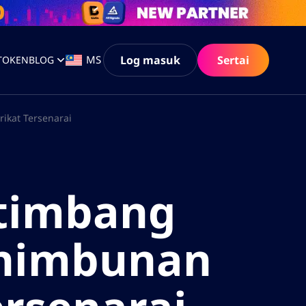
Log masuk
Sertai
MS
 TOKEN
BLOG
ikat Tersenarai
rtimbang
enimbunan