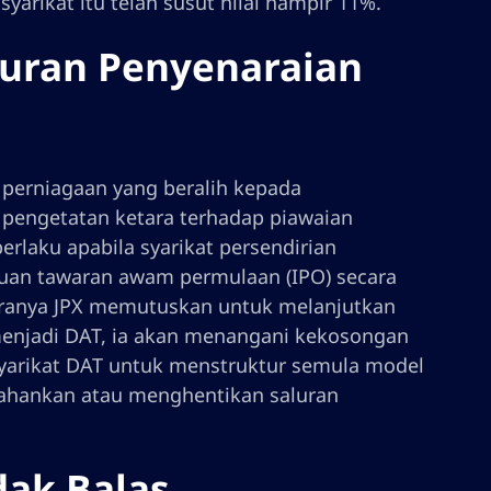
arikat itu telah susut nilai hampir 11%.
uran Penyenaraian
 perniagaan yang beralih kepada
 pengetatan ketara terhadap piawaian
erlaku apabila syarikat persendirian
uan tawaran awam permulaan (IPO) secara
ekiranya JPX memutuskan untuk melanjutkan
 menjadi DAT, ia akan menangani kekosongan
yarikat DAT untuk menstruktur semula model
lahankan atau menghentikan saluran
ak Balas