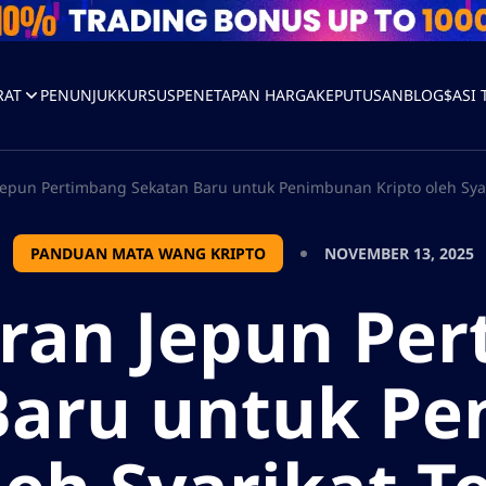
RAT
PENUNJUK
KURSUS
PENETAPAN HARGA
KEPUTUSAN
BLOG
$ASI
Jepun Pertimbang Sekatan Baru untuk Penimbunan Kripto oleh Syar
PANDUAN MATA WANG KRIPTO
NOVEMBER 13, 2025
ran Jepun Pe
Baru untuk P