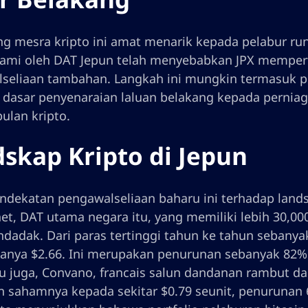
ng mesra kripto ini amat menarik kepada pelabur runc
lami oleh DAT Jepun telah menyebabkan JPX mempe
seliaan tambahan. Langkah ini mungkin termasuk p
 dasar penyenaraian laluan belakang kepada perniag
lan kripto.
skap Kripto di Jepun
ndekatan pengawalseliaan baharu ini terhadap landsk
et, DAT utama negara itu, yang memiliki lebih 30,00
dadak. Dari paras tertinggi tahun ke tahun sebanyak
anya $2.66. Ini merupakan penurunan sebanyak 82%
itu juga, Convano, francais salun dandanan rambut 
 sahamnya kepada sekitar $0.79 seunit, penurunan 61