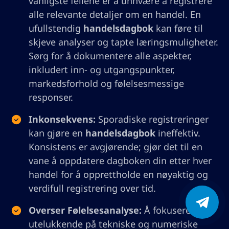
vanligste feilene er å unnvære å registrere
alle relevante detaljer om en handel. En
ufullstendig
handelsdagbok
kan føre til
skjeve analyser og tapte læringsmuligheter.
Sørg for å dokumentere alle aspekter,
inkludert inn- og utgangspunkter,
markedsforhold og følelsesmessige
responser.
Inkonsekvens:
Sporadiske registreringer
kan gjøre en
handelsdagbok
ineffektiv.
Konsistens er avgjørende; gjør det til en
vane å oppdatere dagboken din etter hver
handel for å opprettholde en nøyaktig og
verdifull registrering over tid.
Overser Følelsesanalyse:
Å fokusere
utelukkende på tekniske og numeriske