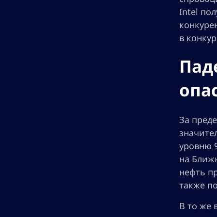
Intel п
конкуре
в конку
Пад
опа
За пред
значите
уровню 
на Ближн
нефть п
также п
В то же