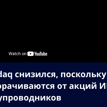
daq снизился, поскольк
орачиваются от акций И
упроводников