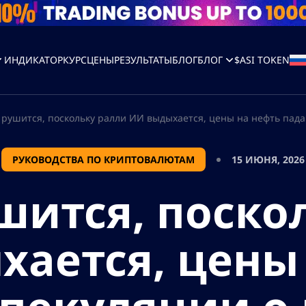
ИНДИКАТОР
КУРС
ЦЕНЫ
РЕЗУЛЬТАТЫ
БЛОГ
БЛОГ
$ASI TOKEN
 рушится, поскольку ралли ИИ выдыхается, цены на нефть пад
РУКОВОДСТВА ПО КРИПТОВАЛЮТАМ
15 ИЮНЯ, 2026
шится, поско
ается, цены