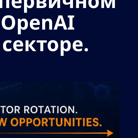
о первичном
OpenAI
секторе.