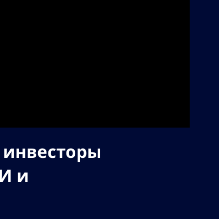
у инвесторы
И и