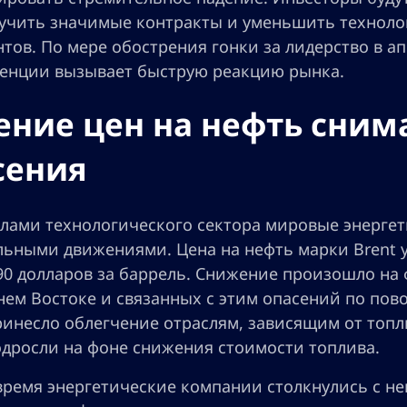
олучить значимые контракты и уменьшить техноло
нтов. По мере обострения гонки за лидерство в 
ренции вызывает быструю реакцию рынка.
ение цен на нефть сни
сения
елами технологического сектора мировые энерге
льными движениями. Цена на нефть марки Brent у
90 долларов за баррель. Снижение произошло на
ем Востоке и связанных с этим опасений по пово
ринесло облегчение отраслям, зависящим от топл
одросли на фоне снижения стоимости топлива.
 время энергетические компании столкнулись с н