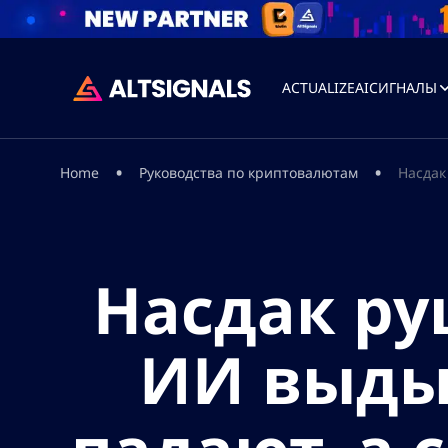
ACTUALIZEAI
СИГНАЛЫ
•
•
Home
Руководства по криптовалютам
Насдак
Насдак ру
ИИ выдых