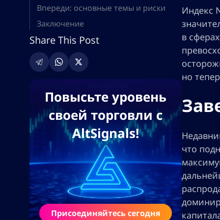
Впереди: основные темы и риски
Индекс 
значите
Заключение
в сфера
Share This Post
превосхо
осторож
но тепе
Повысьте уровень
Зав
своей торговли с
AltSignals!
Недавни
что подн
максиму
дальней
распрода
доминир
Присоединяйтесь сегодня
капитал