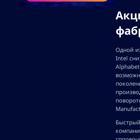
Акци
фаб
Одной и
Intel сн
Alphabet
возможн
поколени
производ
поворото
Manufact
Быстрый 
компани
спровоц