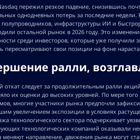
Nasdaq пережил резкое падение, снизившись почт
льных однодневных потерь за последние недели.
х полупроводников, инфраструктуры ИИ и быстро
дили остальной рынок в 2026 году. Это изменени
ности среди инвесторов, которые уже получили 
рь пересматривают свои позиции на фоне нараст
ершение ралли, возгла
й откат следует за продолжительным ралли акций
яло их оценки до высоких уровней. По мере того
мов, многие участники рынка предпочли зафикси
шим увеличением экспозиции в условиях растуще
жа технологического сектора подчеркивает уязв
ующих технологических компаний оказывали нес
а меняют направление, движения рынка могут ста