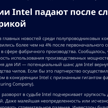
и Intel падают после сл
рикой
з главных новостей среди полупроводниковых ком
изились более чем на 4% после первоначального с
 в сфере фабричного производства. Сообщалось, 
ость использования производственных мощностей
я для ИИ — потенциальный шанс для Intel вернут
ства чипов. Если бы это партнерство осуществил
м в конкуренции Intel с признанным гигантом фа
uring Company).
разворот в судьбе Intel подчеркивает хрупкость
й. Даже малейшая неопределенность или исчезн
ировать стремительное падение. Инвесторы будут