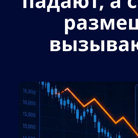
падают, а 
разме
вызываю