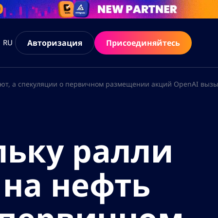
Авторизация
Присоединяйтесь
RU
ают, а спекуляции о первичном размещении акций OpenAI вызы
льку ралли
 на нефть