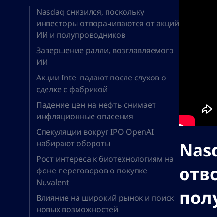
Nasdaq снизился, поскольку
инвесторы отворачиваются от акций
ИИ и полупроводников
Завершение ралли, возглавляемого
ИИ
Акции Intel падают после слухов о
сделке с фабрикой
Падение цен на нефть снимает
инфляционные опасения
Спекуляции вокруг IPO OpenAI
набирают обороты
Nas
Рост интереса к биотехнологиям на
отв
фоне переговоров о покупке
Nuvalent
пол
Влияние на широкий рынок и поиск
новых возможностей