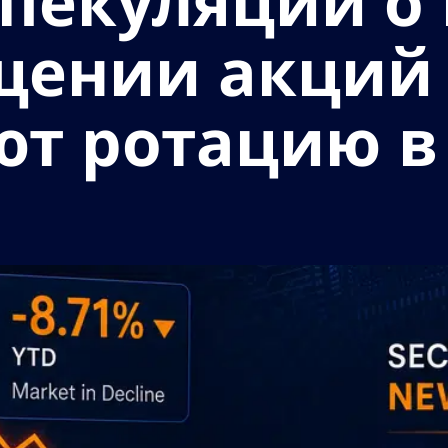
спекуляции 
щении акций 
т ротацию в 