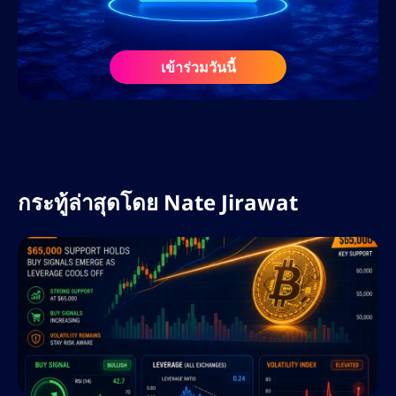
2568 เนทเคยร่วมงานกับเว็บไซต์สื่อคริปโตชั้น
นำ ศูนย์การเรียนรู้ฟอเร็กซ์ และโปรเจกต์ Web3
ในฐานะที่ปรึกษา SEO และนักวางกลยุทธ์ด้าน
เข้าร่วมวันนี้
เนื้อหา ความรู้ความเข้าใจอย่างลึกซึ้งเกี่ยวกับ
ตลาดคริปโตและฟอเร็กซ์ ประกอบกับความรู้
เกี่ยวกับอัลกอริทึมของเสิร์ชเอ็นจิ้นและเครื่องมือ
AI ทำให้เขาเป็นทรัพยากรอันล้ำค่าในแวดวง
ดิจิทัลที่กำลังพัฒนาอย่างรวดเร็ว
กระทู้ล่าสุดโดย
Nate Jirawat
ที่ AltSignals เนทรับผิดชอบในการขยายการ
เข้าถึงแบรนด์ทั่วโลก เพิ่มประสิทธิภาพกลยุทธ์
คอนเทนต์สำหรับ ActualizeAI และนำแนวทาง
ปฏิบัติที่ดีที่สุดด้าน SEO มาใช้ เพื่อขับเคลื่อนการ
เติบโตอย่างยั่งยืน เขามุ่งเน้นไปที่การใช้
ประโยชน์จากคีย์เวิร์ดที่มีผู้สนใจสูง การ
วางแผนคอนเทนต์เชิงกลยุทธ์ และการวิเคราะห์
คู่แข่ง เพื่อให้มั่นใจว่า AltSignals ยังคงเป็นผู้นำ