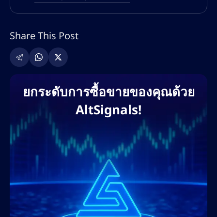
ความเชี่ยวชาญของเนทครอบคลุมทั้ง SEO เชิง
เทคนิค การปรับแต่งทั้งแบบออนเพจและออฟ
Share This Post
เพจ การค้นหาคีย์เวิร์ด กลยุทธ์การสร้างลิงก์
และการตลาดคอนเทนต์ที่ขับเคลื่อนด้วย AI เขา
เคยร่วมงานกับแพลตฟอร์มแลกเปลี่ยนคริปโต
ชั้นนำ โบรกเกอร์ฟอเร็กซ์ โครงการ DeFi และ
ยกระดับการซื้อขายของคุณด้วย
แพลตฟอร์มการศึกษาด้านการซื้อขาย เพื่อช่วย
AltSignals!
ให้แบรนด์ต่างๆ ขยายการเข้าถึงบนโลกดิจิทัล
และครองอันดับการค้นหา แนวทางที่ขับเคลื่อน
ด้วยข้อมูลของเขาช่วยให้มั่นใจได้ว่าจะได้รับ
ROI สูงสุด การมีส่วนร่วมของผู้ใช้ และการสร้าง
ลีดสูงสุด ผ่านบล็อกที่ปรับแต่ง SEO หน้าแลนดิ้ง
เพจ และกลยุทธ์คอนเทนต์ที่เน้นการแปลงเป็น
ลูกค้า
ก่อนร่วมงานกับ AltSignals ในเดือนกุมภาพันธ์