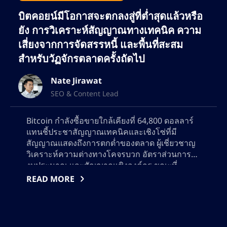
บิตคอยน์มีโอกาสจะตกลงสู่ที่ต่ำสุดแล้วหรือ
ยัง การวิเคราะห์สัญญาณทางเทคนิค ความ
เสี่ยงจากการจัดสรรหนี้ และพื้นที่สะสม
สำหรับวัฏจักรตลาดครั้งถัดไป
Nate Jirawat
SEO & Content Lead
Bitcoin กำลังซื้อขายใกล้เคียงที่ 64,800 ดอลลาร์
แทนชี้ประชาสัญญาณเทคนิคและเชิงโซ่ที่มี
สัญญาณแสดงถึงการตกต่ำของตลาด ผู้เชี่ยวชาญ
วิเคราะห์ความต่างทางโคจรบวก อัตราส่วนการใช้
งบประมาณ และสัญญาณเชิงองค์กร ขณะที่
พิจารณาว่าการเคลื่อนไหวถัดไปของ Bitcoin จะ
READ MORE
เป็นการส่งสัญญาณการคืนกระแสหรือความ
ผันผวนที่มากขึ้น ค้นพบแนวทางสำคัญ กลยุทธ์การ