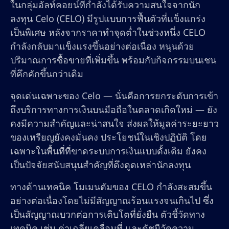
ในกลุ่มอัลท์คอยน์ที่กำลังได้รับความสนใจจากนัก
ลงทุน Celo (CELO) มีรูปแบบการฟื้นตัวที่แข็งแกร่ง
เป็นพิเศษ หลังจากราคาทำจุดต่ำในช่วงหนึ่ง CELO
กำลังกลับมาแข็งแรงขึ้นอย่างต่อเนื่อง หนุนด้วย
ปริมาณการซื้อขายที่เพิ่มขึ้น พร้อมกับกิจกรรมบนเชน
ที่คึกคักขึ้นกว่าเดิม
จุดเด่นเฉพาะของ Celo — นั่นคือการยกระดับการเข้า
ถึงบริการทางการเงินบนมือถือในตลาดเกิดใหม่ — ยัง
คงมีความสำคัญและน่าสนใจ ส่งผลให้มูลค่าระยะยาว
ของเหรียญยังคงมั่นคง ประโยชน์ในเชิงปฏิบัติ โดย
เฉพาะในพื้นที่ที่ขาดระบบการเงินแบบดั้งเดิม ยังคง
เป็นปัจจัยสนับสนุนสำคัญที่ดึงดูดเหล่านักลงทุน
ทางด้านเทคนิค โมเมนตัมของ CELO กำลังสะสมขึ้น
อย่างต่อเนื่องโดยไม่มีสัญญาณร้อนแรงจนเกินไป ซึ่ง
เป็นสัญญาณบวกต่อการเติบโตที่ยั่งยืน ตัวชี้วัดทาง
เทคนิค เช่น ค่าเฉลี่ยเคลื่อนที่ และดัชนีวัดความ