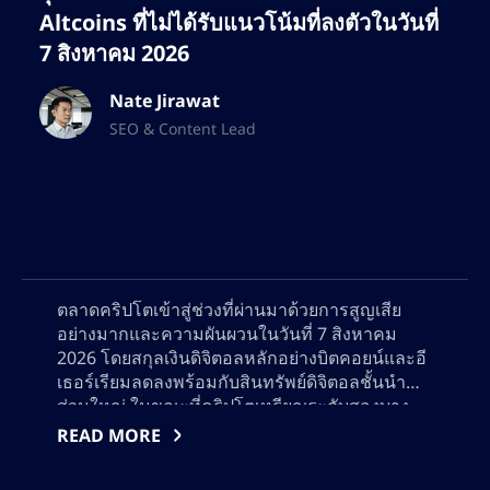
Altcoins ที่ไม่ได้รับแนวโน้มที่ลงตัวในวันที่
ออนไลน์ให้สูงสุด และดึงดูดกลุ่มลูกค้าที่ภักดีทั้ง
7 สิงหาคม 2026
เทรดเดอร์และนักลงทุน
Nate Jirawat
SEO & Content Lead
ตลาดคริปโตเข้าสู่ช่วงที่ผ่านมาด้วยการสูญเสีย
อย่างมากและความผันผวนในวันที่ 7 สิงหาคม
2026 โดยสกุลเงินดิจิตอลหลักอย่างบิตคอยน์และอี
เธอร์เรียมลดลงพร้อมกับสินทรัพย์ดิจิตอลชั้นนำ
ส่วนใหญ่ ในขณะที่คริปโตเหรียญระดับสองบาง
ส่วนแสดงความยืนยง การวิเคราะห์ละเอียดนี้
READ MORE
ครอบคลุมผู้ทำกำไรสูงสุดและผู้สูญเสียใหญ่ในวัน
นั้นๆ สำรวจปัจจัยสำ