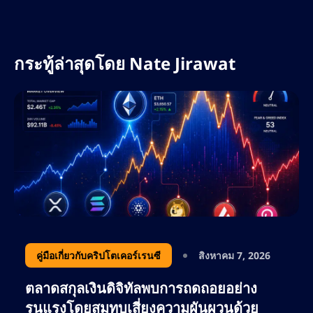
เกี่ยวกับอัลกอริทึมของเสิร์ชเอ็นจิ้นและเครื่องมือ
AI ทำให้เขาเป็นทรัพยากรอันล้ำค่าในแวดวง
ดิจิทัลที่กำลังพัฒนาอย่างรวดเร็ว
กระทู้ล่าสุดโดย
Nate Jirawat
ที่ AltSignals เนทรับผิดชอบในการขยายการ
เข้าถึงแบรนด์ทั่วโลก เพิ่มประสิทธิภาพกลยุทธ์
คอนเทนต์สำหรับ ActualizeAI และนำแนวทาง
ปฏิบัติที่ดีที่สุดด้าน SEO มาใช้ เพื่อขับเคลื่อนการ
เติบโตอย่างยั่งยืน เขามุ่งเน้นไปที่การใช้
ประโยชน์จากคีย์เวิร์ดที่มีผู้สนใจสูง การ
วางแผนคอนเทนต์เชิงกลยุทธ์ และการวิเคราะห์
คู่แข่ง เพื่อให้มั่นใจว่า AltSignals ยังคงเป็นผู้นำ
ด้านโซลูชันการซื้อขายที่ขับเคลื่อนด้วย AI
ด้วยความหลงใหลในด้านการเงิน เทคโนโลยี
คู่มือเกี่ยวกับคริปโตเคอร์เรนซี
สิงหาคม 7, 2026
บล็อกเชน และการตลาดที่ขับเคลื่อนด้วยข้อมูล
ตลาดสกุลเงินดิจิทัลพบการถดถอยอย่าง
เนทยังคงขยายขอบเขตในวงการ SEO อย่างต่อ
รุนแรงโดยสมทบเสี่ยงความผันผวนด้วย
เนื่อง ช่วยให้แบรนด์ต่างๆ เพิ่มการมองเห็นทาง