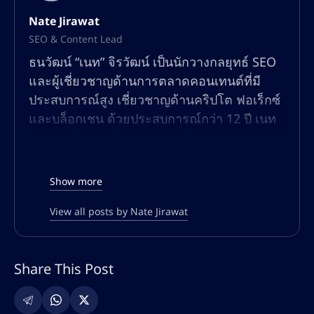
Nate Jirawat
SEO & Content Lead
ธนวัฒน์ “เนท” จิรวัฒน์ เป็นนักวางกลยุทธ์ SEO
และผู้เชี่ยวชาญด้านการตลาดคอนเทนต์ที่มี
ประสบการณ์สูง เชี่ยวชาญด้านคริปโต ฟอเร็กซ์
และบล็อกเชน ด้วยประสบการณ์กว่า 12 ปี เนท
ได้สร้างชื่อเสียงในด้านการเพิ่มปริมาณการเข้า
ชมแบบออร์แกนิก เพิ่มประสิทธิภาพการมองเห็น
ในการค้นหา และการสร้างคอนเทนต์ที่มีอัตรา
Show more
การแปลงสูงสำหรับแพลตฟอร์มทางการเงินและ
การซื้อขายทั่วโลก
View all posts by Nate Jirawat
ความเชี่ยวชาญของเนทครอบคลุมทั้ง SEO เชิง
เทคนิค การปรับแต่งทั้งแบบออนเพจและออฟ
Share This Post
เพจ การค้นหาคีย์เวิร์ด กลยุทธ์การสร้างลิงก์
และการตลาดคอนเทนต์ที่ขับเคลื่อนด้วย AI เขา