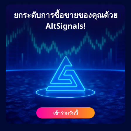
เคยร่วมงานกับแพลตฟอร์มแลกเปลี่ยนคริปโต
ชั้นนำ โบรกเกอร์ฟอเร็กซ์ โครงการ DeFi และ
ยกระดับการซื้อขายของคุณด้วย
แพลตฟอร์มการศึกษาด้านการซื้อขาย เพื่อช่วย
AltSignals!
ให้แบรนด์ต่างๆ ขยายการเข้าถึงบนโลกดิจิทัล
และครองอันดับการค้นหา แนวทางที่ขับเคลื่อน
ด้วยข้อมูลของเขาช่วยให้มั่นใจได้ว่าจะได้รับ
ROI สูงสุด การมีส่วนร่วมของผู้ใช้ และการสร้าง
ลีดสูงสุด ผ่านบล็อกที่ปรับแต่ง SEO หน้าแลนดิ้ง
เพจ และกลยุทธ์คอนเทนต์ที่เน้นการแปลงเป็น
ลูกค้า
ก่อนร่วมงานกับ AltSignals ในเดือนกุมภาพันธ์
2568 เนทเคยร่วมงานกับเว็บไซต์สื่อคริปโตชั้น
นำ ศูนย์การเรียนรู้ฟอเร็กซ์ และโปรเจกต์ Web3
ในฐานะที่ปรึกษา SEO และนักวางกลยุทธ์ด้าน
เข้าร่วมวันนี้
เนื้อหา ความรู้ความเข้าใจอย่างลึกซึ้งเกี่ยวกับ
ตลาดคริปโตและฟอเร็กซ์ ประกอบกับความรู้