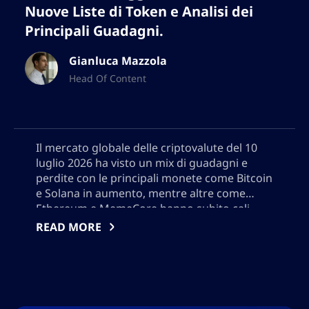
Nuove Liste di Token e Analisi dei
Principali Guadagni.
Gianluca Mazzola
Head Of Content
Il mercato globale delle criptovalute del 10
luglio 2026 ha visto un mix di guadagni e
perdite con le principali monete come Bitcoin
e Solana in aumento, mentre altre come
Ethereum e MemeCore hanno subito cali.
Questa analisi approfondita copre notevoli
READ MORE
cambiamenti di prezzo, esplora i maggiori
vincitori e perdenti come Arbitrum, esamina
le tendenze delle altcoin, recensisce le nuove
quotazioni di token e offre intuizioni e
strategie per gli investitori che navigano nel