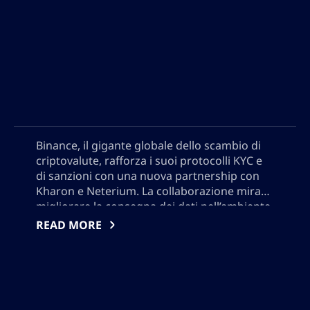
Binance, il gigante globale dello scambio di
criptovalute, rafforza i suoi protocolli KYC e
di sanzioni con una nuova partnership con
Kharon e Neterium. La collaborazione mira a
migliorare la consegna dei dati nell’ambiente
di screening delle transazioni di Binance e a
READ MORE
limitare le attività illegali sulla piattaforma di
trading di criptovalute. Nonostante le
resistenze iniziali, Binance ora si impegna a
rispettare i requisiti normativi e a mitigare il
rischio per i beni digitali superiori a 10.000