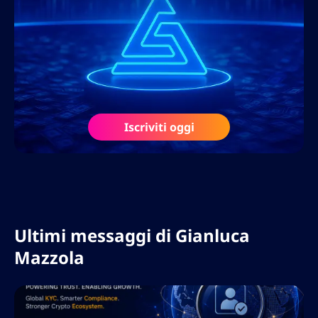
aggiornamenti dell’algoritmo di Google.
Parlando fluentemente italiano, inglese e
spagnolo, Gianluca ha ampliato la sua
esperienza in diversi mercati
internazionali, ottimizzando siti web
multilingue e implementando strategie di
Iscriviti oggi
localizzazione che massimizzano la portata
globale.
Ultimi messaggi di
Gianluca
Mazzola