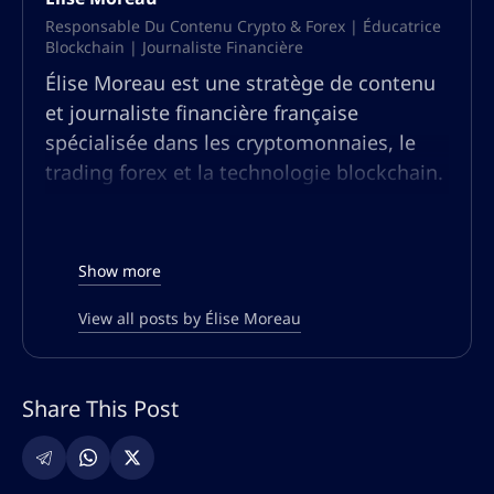
Responsable Du Contenu Crypto & Forex | Éducatrice
Blockchain | Journaliste Financière
Élise Moreau est une stratège de contenu
et journaliste financière française
spécialisée dans les cryptomonnaies, le
trading forex et la technologie blockchain.
Forte de plus de dix ans d’expérience en
recherche financière et journalisme, elle a
analysé les tendances du marché, rédigé
Show more
des rapports approfondis et éduqué les
traders sur l’évolution des actifs
View all posts by Élise Moreau
numériques.
Reconnue pour sa capacité à simplifier des
Share This Post
concepts financiers complexes, Élise a
couvert les principales avancées du Web3,
de la finance décentralisée (DeFi) et du