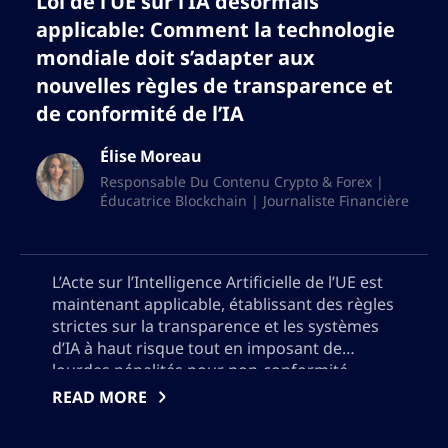
Loi de l’UE sur l’IA désormais
applicable: Comment la technologie
mondiale doit s’adapter aux
nouvelles règles de transparence et
de conformité de l’IA
Élise Moreau
Responsable Du Contenu Crypto & Forex |
Éducatrice Blockchain | Journaliste Financière
L’Acte sur l’Intelligence Artificielle de l’UE est
maintenant applicable, établissant des règles
strictes sur la transparence et les systèmes
d’IA à haut risque tout en imposant de
lourdes pénalités pour non-conformité.
Découvrez comment ces nouvelles
READ MORE
réglementations redéfinissent le
déploiement mondial de l’IA, pourquoi les