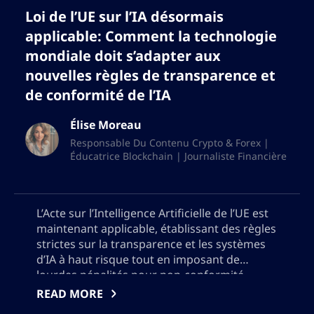
Loi de l’UE sur l’IA désormais
applicable: Comment la technologie
mondiale doit s’adapter aux
nouvelles règles de transparence et
de conformité de l’IA
Élise Moreau
Responsable Du Contenu Crypto & Forex |
Éducatrice Blockchain | Journaliste Financière
L’Acte sur l’Intelligence Artificielle de l’UE est
maintenant applicable, établissant des règles
strictes sur la transparence et les systèmes
d’IA à haut risque tout en imposant de
lourdes pénalités pour non-conformité.
Découvrez comment ces nouvelles
READ MORE
réglementations redéfinissent le