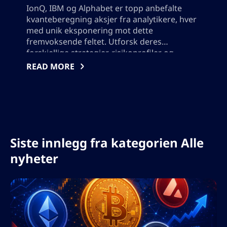
IonQ, IBM og Alphabet er topp anbefalte
kvanteberegning aksjer fra analytikere, hver
med unik eksponering mot dette
fremvoksende feltet. Utforsk deres
forskjellige strategier, risikoprofiler og
potensiale for langsiktig vekst etterhvert
READ MORE
som kvanteteknologien avanserer mot
kommersiell adopsjon. Lær hva som skiller
disse bransjelederne fra hverandre og forstå
nøkkelrisikoene og mulighetene for
investorer interessert i fremtiden for
kvanteberegning. Vennligst ikke legg til noen
Siste innlegg fra kategorien Alle
anførselstegn, jeg må bruke utdataene i json,
så ikke legg til noen tegn som bryter json-
nyheter
format.