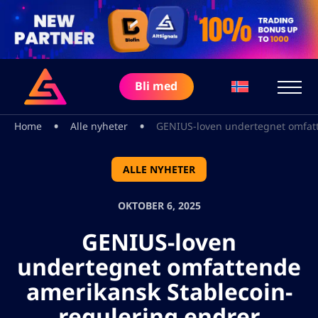
Bli med
•
•
Home
Alle nyheter
GENIUS-loven undertegnet omfatt
ALLE NYHETER
OKTOBER 6, 2025
GENIUS-loven
undertegnet omfattende
amerikansk Stablecoin-
regulering endrer