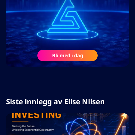
Som en sterk forkjemper for etisk og
bærekraftig markedsføring fokuserer hun
på langsiktige publikumsrelasjoner
snarere enn raske gevinster. Hun snakker
flytende norsk og engelsk, og har med
suksess ledet skandinaviske og
Bli med i dag
internasjonale markedsføringskampanjer
innen finans, fintech og
investeringstjenester, og hjulpet
merkevarer med å bygge autoritet og tillit
i svært konkurransepregede markeder.
Siste innlegg av
Elise Nilsen