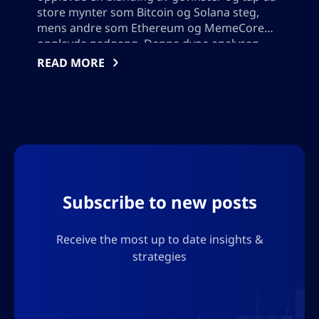
store mynter som Bitcoin og Solana steg,
mens andre som Ethereum og MemeCore
opplevde nedgang. Denne dype analysen
dekker betydelige prisendringer, utforsker
READ MORE
topp gevinster og tapere som Arbitrum,
undersøker altcoin-trender, vurderer nye
tokenlistinger, og gir innsikt og strategier for
investorer som navigerer i det volatile
digitale eiendelslandskapet. Vennligst ikke
legg til noen anførselstegn, jeg må bruke
resultatet i json, så ikke legg til noen tegn
som vil bryte json-formatet.
Subscribe to new posts
Receive the most up to date insights &
strategies