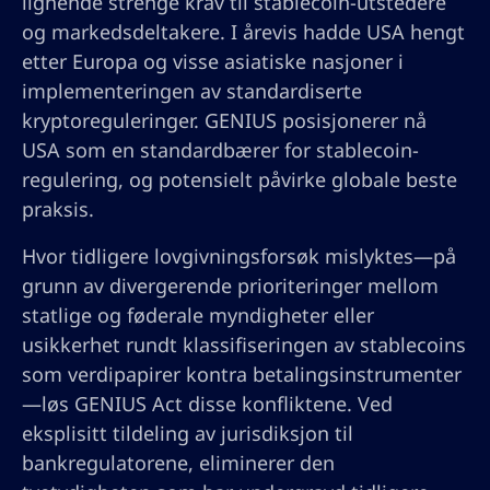
lignende strenge krav til stablecoin-utstedere
og markedsdeltakere. I årevis hadde USA hengt
etter Europa og visse asiatiske nasjoner i
implementeringen av standardiserte
kryptoreguleringer. GENIUS posisjonerer nå
USA som en standardbærer for stablecoin-
regulering, og potensielt påvirke globale beste
praksis.
Hvor tidligere lovgivningsforsøk mislyktes—på
grunn av divergerende prioriteringer mellom
statlige og føderale myndigheter eller
usikkerhet rundt klassifiseringen av stablecoins
som verdipapirer kontra betalingsinstrumenter
—løs GENIUS Act disse konfliktene. Ved
eksplisitt tildeling av jurisdiksjon til
bankregulatorene, eliminerer den